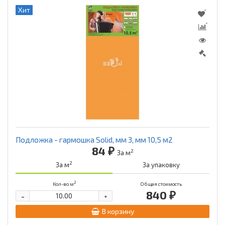
Хит
Подложка - гармошка Solid, мм 3, мм 10,5 м2
84 ₽
2
За м
2
За м
За упаковку
2
Кол-во м
Общая стоимость
840 ₽
-
+
В корзину