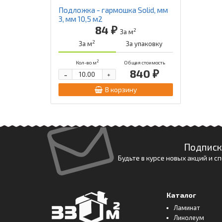
Подложка - гармошка Solid, мм
3, мм 10,5 м2
84 ₽
2
За м
2
За м
За упаковку
2
Кол-во м
Общая стоимость
840 ₽
-
+
В корзину
Подписк
Будьте в курсе новых акций и 
Каталог
Ламинат
Линолеум