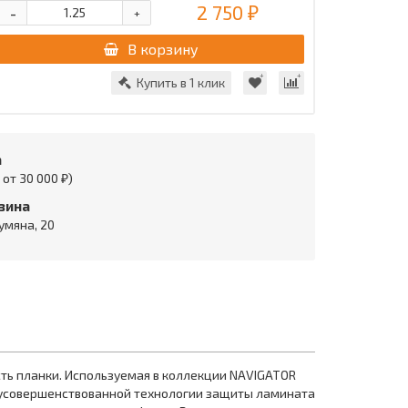
2 750 ₽
-
+
В корзину
Купить в 1 клик
а
от 30 000 ₽)
зина
умяна, 20
сть планки. Используемая в коллекции NAVIGATOR
я усовершенствованной технологии защиты ламината