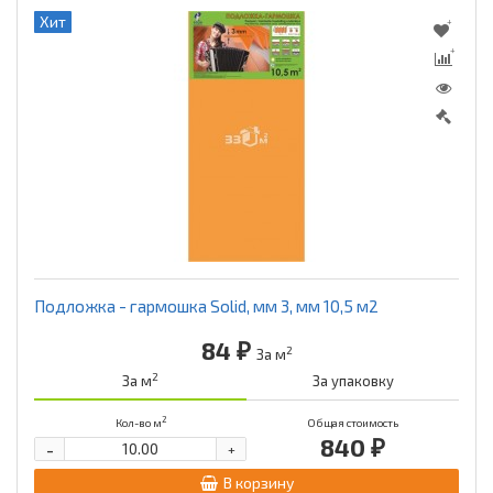
Хит
Подложка - гармошка Solid, мм 3, мм 10,5 м2
84 ₽
2
За м
2
За м
За упаковку
2
Кол-во м
Общая стоимость
840 ₽
-
+
В корзину