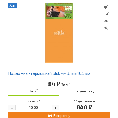
Хит
Подложка - гармошка Solid, мм 3, мм 10,5 м2
84 ₽
2
За м
2
За м
За упаковку
2
Кол-во м
Общая стоимость
840 ₽
-
+
В корзину