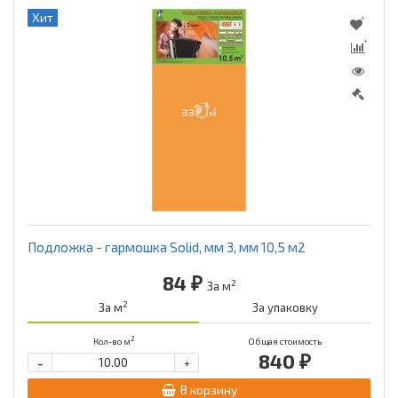
Хит
Подложка - гармошка Solid, мм 3, мм 10,5 м2
84 ₽
2
За м
2
За м
За упаковку
2
Кол-во м
Общая стоимость
840 ₽
-
+
В корзину