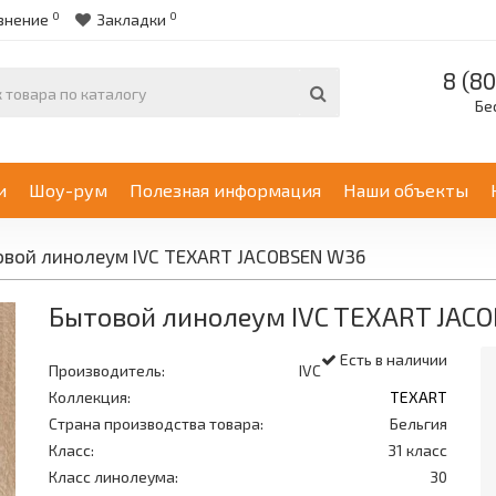
0
0
внение
Закладки
8 (80
Бе
и
Шоу-рум
Полезная информация
Наши объекты
вой линолеум IVC TEXART JACOBSEN W36
Бытовой линолеум IVC TEXART JAC
Есть в наличии
Производитель:
IVC
Коллекция:
TEXART
Страна производства товара:
Бельгия
Класс:
31 класс
Класс линолеума:
30