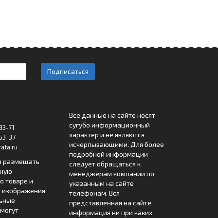
Подписаться
Все данные на сайте носят
сугубо информационный
33-71
характер и не являются
53-37
исчерпывающими. Для более
ata.ru
подробной информации
я размещать
следует обращаться к
лную
менеджерам компании по
 товаре и
указанным на сайте
 изображения,
телефонам. Вся
льные
представленная на сайте
могут
информация ни при каких