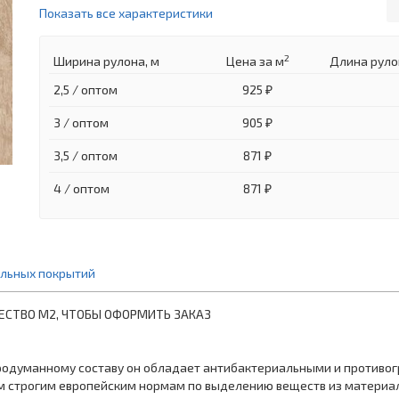
Показать все характеристики
2
Ширина рулона, м
Цена
за м
Длина руло
2,5 / оптом
925 ₽
3 / оптом
905 ₽
3,5 / оптом
871 ₽
4 / оптом
871 ₽
ольных покрытий
ЕСТВО М2, ЧТОБЫ ОФОРМИТЬ ЗАКАЗ
родуманному составу он обладает антибактериальными и противо
м строгим европейским нормам по выделению веществ из материала