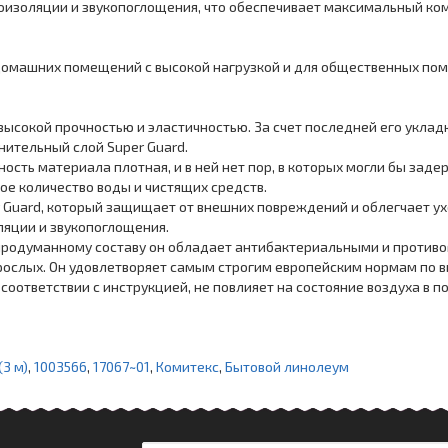
оизоляции и звукопоглощения, что обеспечивает максимальный ком
 домашних помещений с высокой нагрузкой и для общественных пом
высокой прочностью и эластичностью. За счет последней его укла
нительный слой Super Guard.
ность материала плотная, и в ней нет пор, в которых могли бы заде
шое количество воды и чистящих средств.
Guard, который защищает от внешних повреждений и облегчает ух
яции и звукопоглощения.
продуманному составу он обладает антибактериальными и противо
рослых. Он удовлетворяет самым строгим европейским нормам по в
соответствии с инструкцией, не повлияет на состояние воздуха в 
3 м)
,
1003566
,
17067~01
,
Комитекс
,
Бытовой линолеум