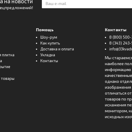
а на новости
спецпредложений!
Помощь
Контакты
Шоу-рум
8 (800) 500-
Как купить
8 (343) 243-
Доставка и оплата
info@33kvadr
я плитка
Укладка
Мы стараемс
ка
Контакты
наиболее по
рытие
информацию о
качественные
 товары
однако отде
изображения 
отличаться о
товаров по п
искажения пе
монитором, к
исходных изо