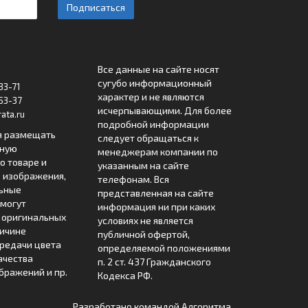
Подписаться
Все данные на сайте носят
сугубо информационный
33-71
характер и не являются
53-37
исчерпывающими. Для более
ata.ru
подробной информации
я размещать
следует обращаться к
лную
менеджерам компании по
 товаре и
указанным на сайте
 изображения,
телефонам. Вся
льные
представленная на сайте
могут
информация ни при каких
т оригинальных
условиях не является
ричине
публичной офертой,
редачи цвета
определяемой положениями
ачества
п. 2 ст. 437 Гражданского
бражений и пр.
Кодекса РФ.
Разработано командой
Алгоритма