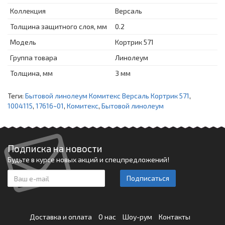
Коллекция
Версаль
Толщина защитного слоя, мм
0.2
Модель
Кортрик 571
Группа товара
Линолеум
Толщина, мм
3 мм
Теги:
Бытовой линолеум Комитекс Версаль Кортрик 571
,
1004115
,
17616~01
,
Комитекс
,
Бытовой линолеум
Подписка на новости
Будьте в курсе новых акций и спецпредложений!
Подписаться
Доставка и оплата
О нас
Шоу-рум
Контакты