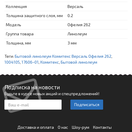
Коллекция
Версаль
Толщина защитного слоя, мм
0.2
Модель
Офелия 262
Группа товара
Линолеум
Толщина, мм
3 мм
Теги:
Бытовой линолеум Комитекс Версаль Офелия 262
,
1004105
,
17606~01
,
Комитекс
,
Бытовой линолеум
Подписка на новости
Будьте в курсе новых акций и спецпредложений!
Подписаться
Доставка и оплата
О нас
Шоу-рум
Контакты