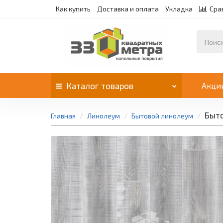
Как купить
Доставка и оплата
Укладка
Сра
Каталог
товаров
Акци
Быто
Главная
Линолеум
Бытовой линолеум