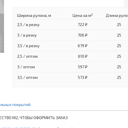
2
Ширина рулона, м
Цена
за м
Длина руло
2,5 / в резку
722 ₽
25
3 / в резку
706 ₽
25
3,5 / в резку
679 ₽
25
2,5 / оптом
610 ₽
25
3 / оптом
597 ₽
25
3,5 / оптом
573 ₽
25
ольных покрытий
ЕСТВО М2, ЧТОБЫ ОФОРМИТЬ ЗАКАЗ