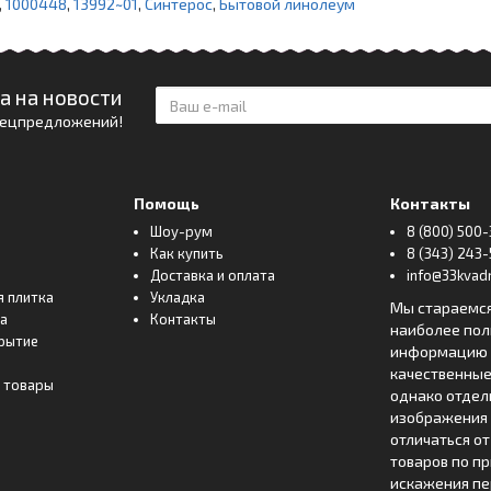
,
1000448
,
13992~01
,
Синтерос
,
Бытовой линолеум
а на новости
спецпредложений!
Помощь
Контакты
Шоу-рум
8 (800) 500-
Как купить
8 (343) 243-
Доставка и оплата
info@33kvadr
я плитка
Укладка
Мы стараемс
ка
Контакты
наиболее по
рытие
информацию о
качественные
 товары
однако отде
изображения 
отличаться о
товаров по п
искажения пе