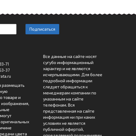
Подписаться
Все данные на сайте носят
сугубо информационный
33-71
характер и не являются
53-37
исчерпывающими. Для более
ata.ru
подробной информации
я размещать
следует обращаться к
лную
менеджерам компании по
 товаре и
указанным на сайте
 изображения,
телефонам. Вся
льные
представленная на сайте
могут
информация ни при каких
т оригинальных
условиях не является
ричине
публичной офертой,
редачи цвета
определяемой положениями