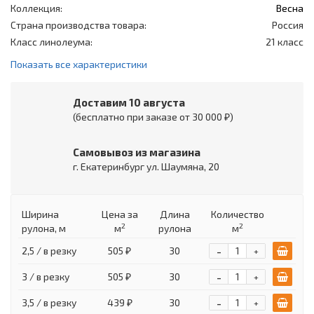
Коллекция:
Весна
Страна производства товара:
Россия
Класс линолеума:
21 класс
Показать все характеристики
Доставим 10 августа
(бесплатно при заказе от 30 000 ₽)
Самовывоз из магазина
г. Екатеринбург ул. Шаумяна, 20
Ширина
Цена
за
Длина
Количество
2
2
рулона, м
м
рулона
м
-
2,5 / в резку
505 ₽
30
+
-
3 / в резку
505 ₽
30
+
-
3,5 / в резку
439 ₽
30
+