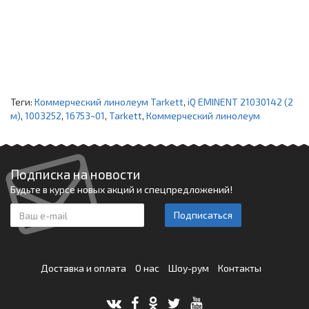
Теги:
Коммерческий линолеум Tarkett
,
iQ EMINENT 21030142 (2
м)
,
1003252
,
16753~01
,
Tarkett
,
Коммерческий линолеум
Подписка на новости
Будьте в курсе новых акций и спецпредложений!
Подписаться
Доставка и оплата
О нас
Шоу-рум
Контакты