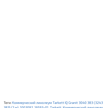
Теги:
Коммерческий линолеум Tarkett IQ Granit 3040 383 (3243
383) (2 м)
,
1003092
,
16593~01
,
Tarkett
,
Коммерческий линолеум