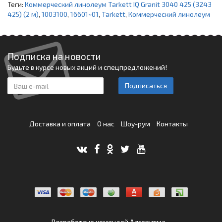
Теги:
Коммерческий линолеум Tarkett IQ Granit 3040 425 (3243
425) (2 м)
,
1003100
,
16601~01
,
Tarkett
,
Коммерческий линолеум
Подписка на новости
Будьте в курсе новых акций и спецпредложений!
Подписаться
Доставка и оплата
О нас
Шоу-рум
Контакты
Разработано командой
Алгоритма