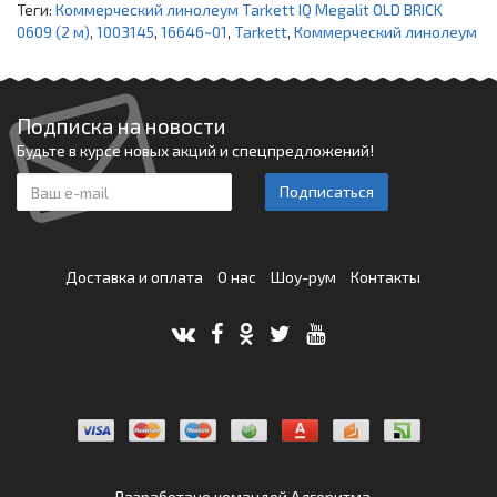
Теги:
Коммерческий линолеум Tarkett IQ Megalit OLD BRICK
0609 (2 м)
,
1003145
,
16646~01
,
Tarkett
,
Коммерческий линолеум
Подписка на новости
Будьте в курсе новых акций и спецпредложений!
Подписаться
Доставка и оплата
О нас
Шоу-рум
Контакты
Разработано командой
Алгоритма