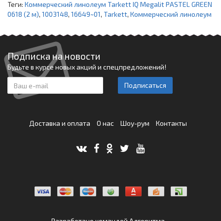
Теги:
Коммерческий линолеум Tarkett IQ Megalit PASTEL GREEN
0618 (2 м)
,
1003148
,
16649~01
,
Tarkett
,
Коммерческий линолеум
Подписка на новости
Будьте в курсе новых акций и спецпредложений!
Подписаться
Доставка и оплата
О нас
Шоу-рум
Контакты
Разработано командой
Алгоритма