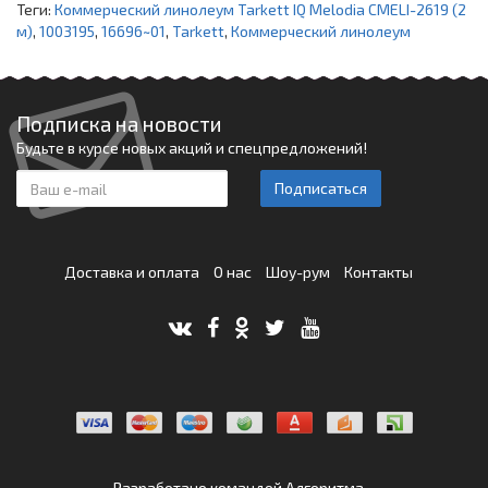
Теги:
Коммерческий линолеум Tarkett IQ Melodia CMELI-2619 (2
м)
,
1003195
,
16696~01
,
Tarkett
,
Коммерческий линолеум
Подписка на новости
Будьте в курсе новых акций и спецпредложений!
Подписаться
Доставка и оплата
О нас
Шоу-рум
Контакты
Разработано командой
Алгоритма