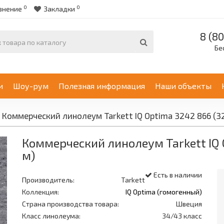
0
0
внение
Закладки
8 (80
Бе
и
Шоу-рум
Полезная информация
Наши объекты
Коммерческий линолеум Tarkett IQ Optima 3242 866 (321
Коммерческий линолеум Tarkett IQ O
м)
Есть в наличии
Производитель:
Tarkett
Коллекция:
IQ Optima (гомогенный)
Страна производства товара:
Швеция
Класс линолеума:
34/43 класс