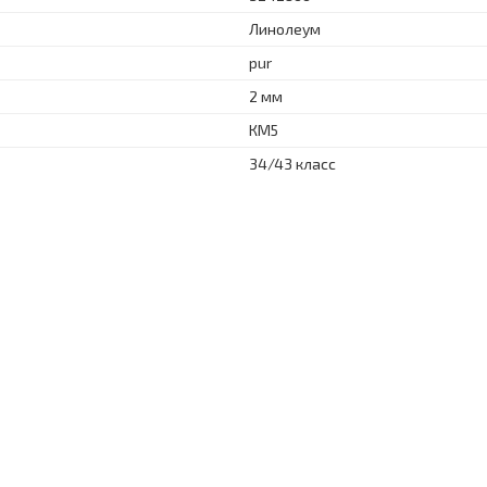
Линолеум
pur
2 мм
КМ5
34/43 класс