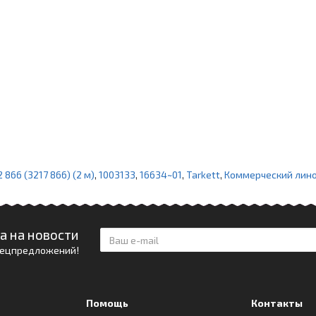
866 (3217 866) (2 м)
,
1003133
,
16634~01
,
Tarkett
,
Коммерческий лин
а на новости
спецпредложений!
Помощь
Контакты