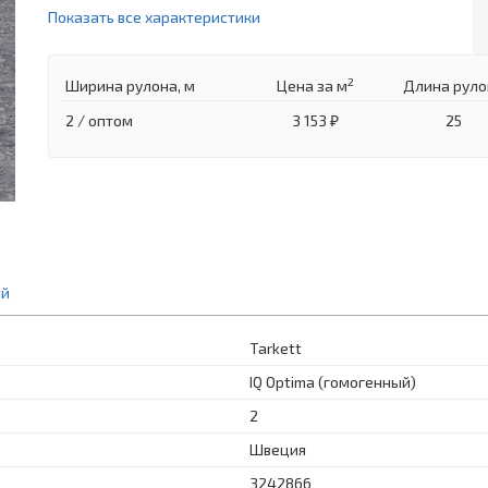
Показать все характеристики
2
Ширина рулона, м
Цена
за м
Длина руло
2 / оптом
3 153 ₽
25
ий
Tarkett
IQ Optima (гомогенный)
2
Швеция
3242866