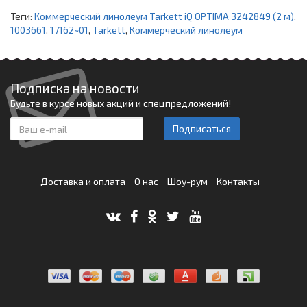
Теги:
Коммерческий линолеум Tarkett iQ OPTIMA 3242849 (2 м)
,
1003661
,
17162~01
,
Tarkett
,
Коммерческий линолеум
Подписка на новости
Будьте в курсе новых акций и спецпредложений!
Подписаться
Доставка и оплата
О нас
Шоу-рум
Контакты