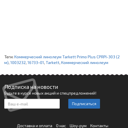
Теги:
Коммерческий линолеум Tarkett Primo Plus CPRPI-303 (2
м)
,
1003232
,
16733~01
,
Tarkett
,
Коммерческий линолеум
Подписка на новости
Будьте в курсе новых акций и спецпредложений!
Подписаться
Доставка и оплата
О нас
Шоу-рум
Контакты