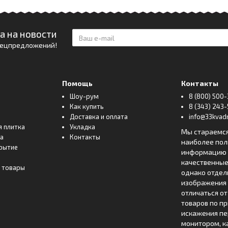
а на новости
спецпредложений!
Помощь
Контакты
Шоу-рум
8 (800) 500-
Как купить
8 (343) 243-
Доставка и оплата
info@33kvadr
я плитка
Укладка
Мы стараемс
ка
Контакты
наиболее по
рытие
информацию о
качественные
 товары
однако отде
изображения 
отличаться о
товаров по п
искажения пе
монитором, к