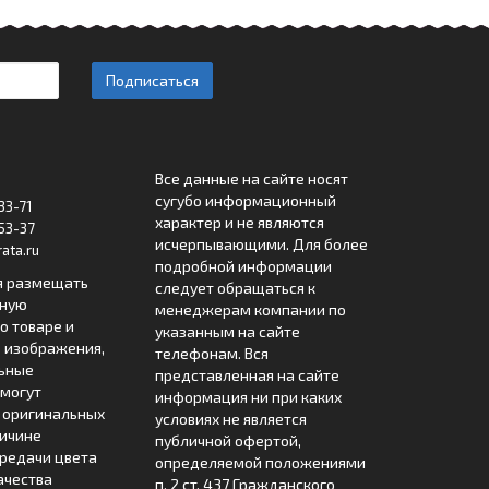
Подписаться
Все данные на сайте носят
сугубо информационный
33-71
характер и не являются
53-37
исчерпывающими. Для более
ata.ru
подробной информации
я размещать
следует обращаться к
лную
менеджерам компании по
 товаре и
указанным на сайте
 изображения,
телефонам. Вся
льные
представленная на сайте
могут
информация ни при каких
т оригинальных
условиях не является
ричине
публичной офертой,
редачи цвета
определяемой положениями
ачества
п. 2 ст. 437 Гражданского