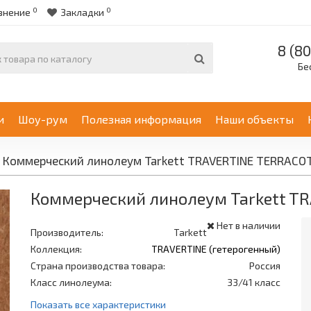
0
0
внение
Закладки
8 (80
Бе
и
Шоу-рум
Полезная информация
Наши объекты
Коммерческий линолеум Tarkett TRAVERTINE TERRACO
Коммерческий линолеум Tarkett T
Нет в наличии
Производитель:
Tarkett
Коллекция:
TRAVERTINE (гетерогенный)
Страна производства товара:
Россия
Класс линолеума:
33/41 класс
Показать все характеристики