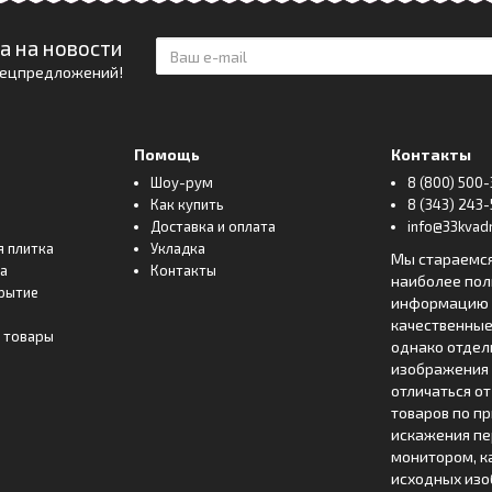
а на новости
спецпредложений!
Помощь
Контакты
Шоу-рум
8 (800) 500-
Как купить
8 (343) 243-
Доставка и оплата
info@33kvadr
я плитка
Укладка
Мы стараемс
ка
Контакты
наиболее по
рытие
информацию о
качественные
 товары
однако отде
изображения 
отличаться о
товаров по п
искажения пе
монитором, к
исходных изо