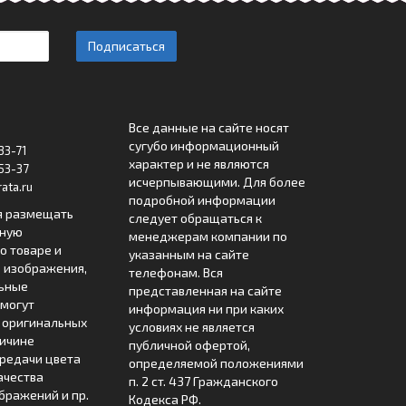
Подписаться
Все данные на сайте носят
сугубо информационный
33-71
характер и не являются
53-37
исчерпывающими. Для более
ata.ru
подробной информации
я размещать
следует обращаться к
лную
менеджерам компании по
 товаре и
указанным на сайте
 изображения,
телефонам. Вся
льные
представленная на сайте
могут
информация ни при каких
т оригинальных
условиях не является
ричине
публичной офертой,
редачи цвета
определяемой положениями
ачества
п. 2 ст. 437 Гражданского
бражений и пр.
Кодекса РФ.