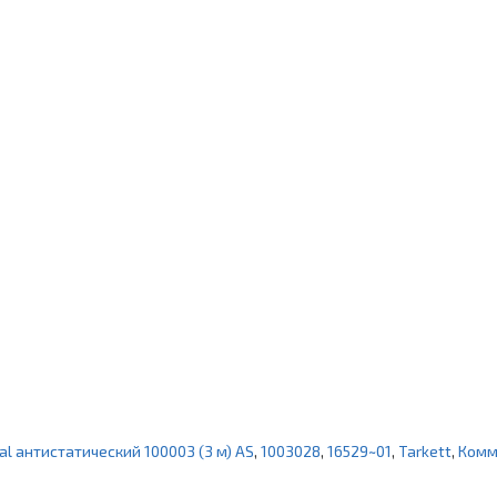
l антистатический 100003 (3 м) AS
,
1003028
,
16529~01
,
Tarkett
,
Комм