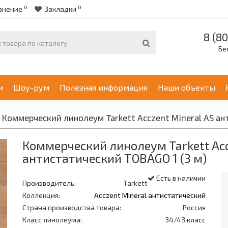
0
0
внение
Закладки
8 (80
Бе
и
Шоу-рум
Полезная информация
Наши объекты
Коммерческий линолеум Tarkett Acczent Mineral AS ан
Коммерческий линолеум Tarkett Acc
антистатический TOBAGO 1 (3 м)
Есть в наличии
Производитель:
Tarkett
Коллекция:
Acczent Mineral антистатический
Страна производства товара:
Россия
Класс линолеума:
34/43 класс