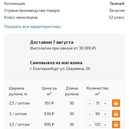
Коллекция:
Texmark
Страна производства товара:
Бельгия
Класс линолеума:
32 класс
Показать все характеристики
Доставим 7 августа
(бесплатно при заказе от 30 000 ₽)
Самовывоз из магазина
г. Екатеринбург ул. Шаумяна, 20
Ширина
Цена
за
Длина
Количество
2
2
рулона, м
м
рулона
м
-
2,5 / оптом
951 ₽
30
+
-
3 / оптом
930 ₽
30
+
-
3,5 / оптом
895 ₽
30
+