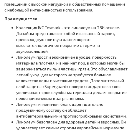
помещений с высокой нагрузкой и общественных помещений
с небольшой интенсивностью использования.
Преимущества
Коллекция IVC Texmark - это линолеум на ТЗИ основе.
Дизайны представляют собой изысканный паркет,
превосходную плитку и олицетворяют
высокотехнологичное покрытие с термо- и
звукоизоляцией.
Линолеум прост и экономичен в уходе: поверхность
материала плотная, и в ней нет пор, в которых могли бы
задерживаться пыль и частицы грязи. Это обуславливает
легкий уход, для которого не требуется большое
количество воды и чистящих средств. Дополнительный
слой защиты «Superguard» поверх стандартного слоя
увеличивает срок службы материала и делает покрытие
невосприимчивым к загрязнениям.
Линолеум гигиеничен: благодаря тщательно
продуманному составу он обладает
антибактериальными и противогрибковыми свойствами.
Линолеум безопасен для здоровья детей и взрослых. Он
удовлетворяет самым строгим европейским нормам по