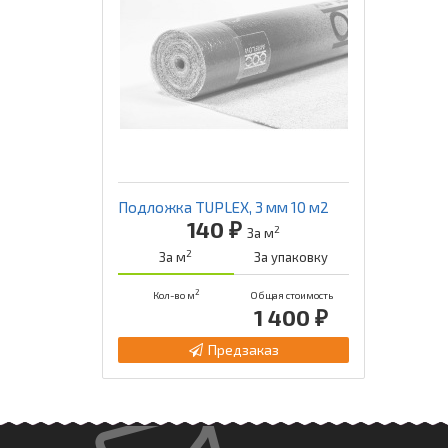
Подложка TUPLEX, 3 мм 10 м2
140 ₽
2
За м
2
За м
За упаковку
2
Кол-во м
Общая стоимость
1 400 ₽
Предзаказ