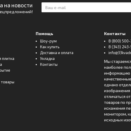
а на новости
спецпредложений!
Помощь
Контакты
Шоу-рум
8 (800) 500-
Как купить
8 (343) 243-
Доставка и оплата
info@33kvadr
я плитка
Укладка
Мы стараемс
ка
Контакты
наиболее по
рытие
информацию о
качественные
 товары
однако отде
изображения 
отличаться о
товаров по п
искажения пе
монитором, к
исходных изо