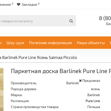
0
0
внение
Закладки
8 (80
Бе
и
Шоу-рум
Полезная информация
Наши объекты
Barlinek Pure Line Ясень Saimaa Piccolo
Паркетная доска Barlinek Pure Line 
Предзаказ
Производитель:
Barlinek
Порода дерева:
ясень
Марка:
Barlinek
Коллекция:
Pure Line
Страна производства товара:
Польша