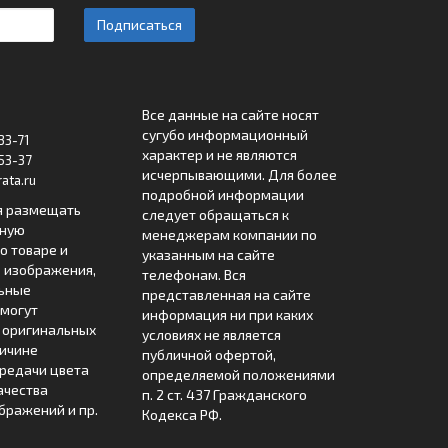
Подписаться
Все данные на сайте носят
сугубо информационный
33-71
характер и не являются
53-37
исчерпывающими. Для более
ata.ru
подробной информации
я размещать
следует обращаться к
лную
менеджерам компании по
 товаре и
указанным на сайте
 изображения,
телефонам. Вся
льные
представленная на сайте
могут
информация ни при каких
т оригинальных
условиях не является
ричине
публичной офертой,
редачи цвета
определяемой положениями
ачества
п. 2 ст. 437 Гражданского
бражений и пр.
Кодекса РФ.