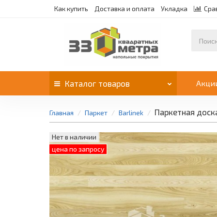
Как купить
Доставка и оплата
Укладка
Сра
Каталог
товаров
Акци
Паркетная доска 
Главная
Паркет
Barlinek
Нет в наличии
цена по запросу