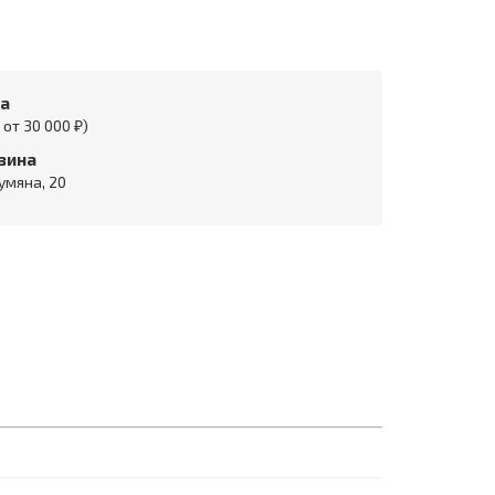
та
от 30 000 ₽)
зина
умяна, 20