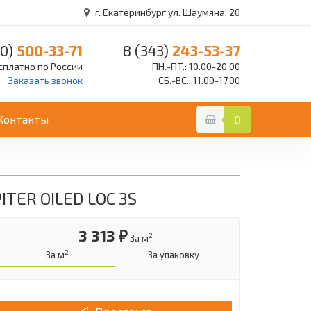
г. Екатеринбург ул. Шаумяна, 20
0)
500-33-71
8 (343)
243-53-37
сплатно по России
ПН.-ПТ.: 10.00-20.00
Заказать звонок
СБ.-ВС.: 11.00-17.00
Контакты
0
ITER OILED LOC 3S
3 313 ₽
2
За м
2
За м
За упаковку