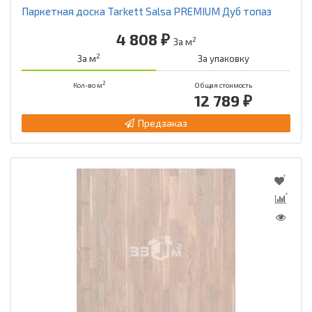
Паркетная доска Tarkett Salsa PREMIUM Дуб топаз
4 808 ₽
2
За м
2
За м
За упаковку
2
Кол-во м
Общая стоимость
12 789 ₽
Предзаказ