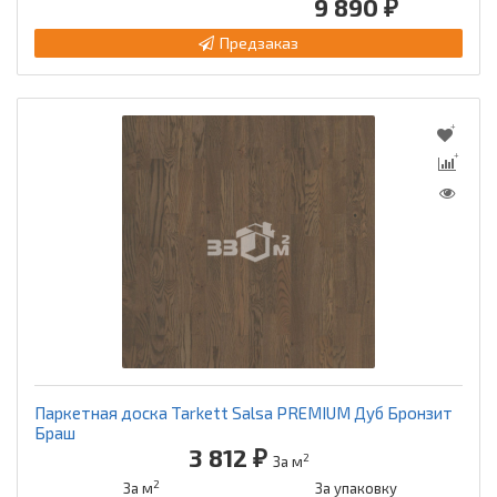
9 890 ₽
Предзаказ
Паркетная доска Tarkett Salsa PREMIUM Дуб Бронзит
Браш
3 812 ₽
2
За м
2
За м
За упаковку