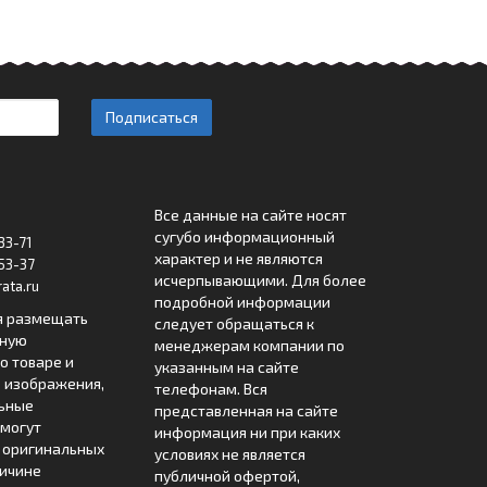
Подписаться
Все данные на сайте носят
сугубо информационный
33-71
характер и не являются
53-37
исчерпывающими. Для более
ata.ru
подробной информации
я размещать
следует обращаться к
лную
менеджерам компании по
 товаре и
указанным на сайте
 изображения,
телефонам. Вся
льные
представленная на сайте
могут
информация ни при каких
т оригинальных
условиях не является
ричине
публичной офертой,