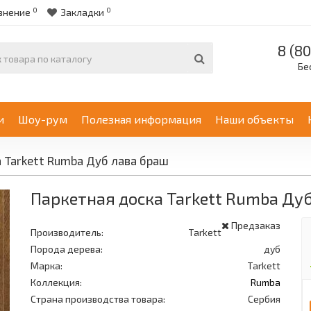
0
0
внение
Закладки
8 (80
Бе
и
Шоу-рум
Полезная информация
Наши объекты
 Tarkett Rumba Дуб лава браш
Паркетная доска Tarkett Rumba Ду
Предзаказ
Производитель:
Tarkett
Порода дерева:
дуб
Марка:
Tarkett
Коллекция:
Rumba
Страна производства товара:
Сербия