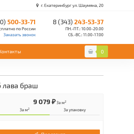
г. Екатеринбург ул. Шаумяна, 20
0)
500-33-71
8 (343)
243-53-37
сплатно по России
ПН.-ПТ.: 10.00-20.00
Заказать звонок
СБ.-ВС.: 11.00-17.00
Контакты
0
б лава браш
9 079 ₽
2
За м
2
За м
За упаковку