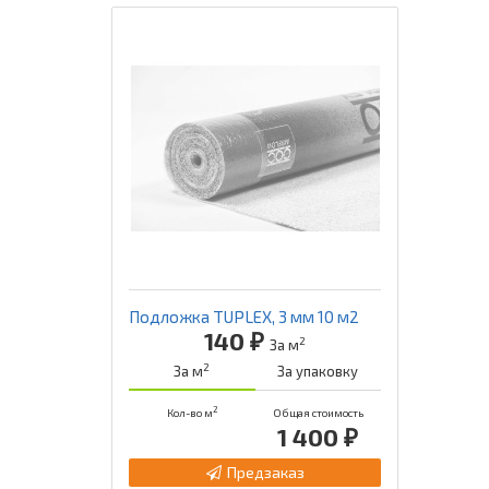
Подложка TUPLEX, 3 мм 10 м2
140 ₽
2
За м
2
За м
За упаковку
2
Кол-во м
Общая стоимость
1 400 ₽
Предзаказ