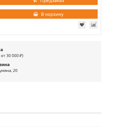
Предзаказ
В корзину
та
от 30 000 ₽)
зина
умяна, 20