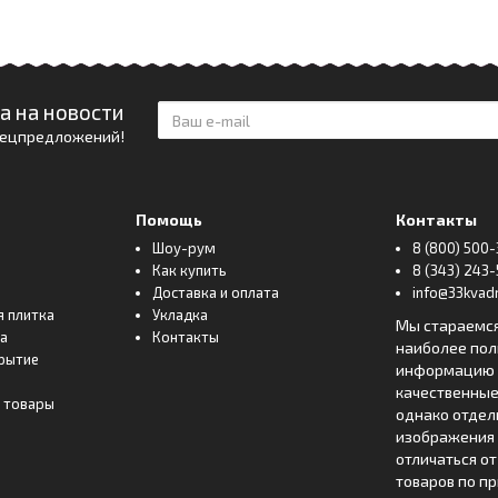
а на новости
спецпредложений!
Помощь
Контакты
Шоу-рум
8 (800) 500-
Как купить
8 (343) 243-
Доставка и оплата
info@33kvadr
я плитка
Укладка
Мы стараемс
ка
Контакты
наиболее по
рытие
информацию о
качественные
 товары
однако отде
изображения 
отличаться о
товаров по п