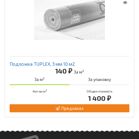
Подложка TUPLEX, 3 мм 10 м2
140 ₽
2
За м
2
За м
За упаковку
2
Кол-во м
Общая стоимость
1 400 ₽
Предзаказ