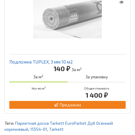
Подложка TUPLEX, 3 мм 10 м2
140 ₽
2
За м
2
За м
За упаковку
2
Кол-во м
Общая стоимость
1 400 ₽
Предзаказ
Теги:
Паркетная доска Tarkett EuroParket Дуб Осенний
коричневый
,
15554~01
,
Tarkett