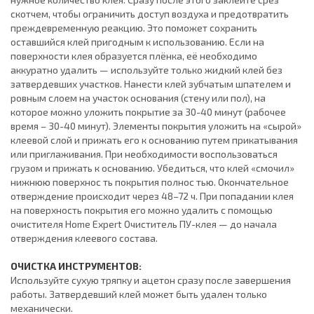
скотчем, чтобы ограничить доступ воздуха и предотвратить
преждевременную реакцию. Это поможет сохранить
оставшийся клей пригодным к использованию. Если на
поверхности клея образуется плёнка, её необходимо
аккуратно удалить — используйте только жидкий клей без
затвердевших участков. Нанести клей зубчатым шпателем и
ровным слоем на участок основания (стену или пол), на
которое можно уложить покрытие за 30-40 минут (рабочее
время – 30-40 минут). Элементы покрытия уложить на «сырой»
клеевой слой и прижать его к основанию путем прикатывания
или приглаживания. При необходимости воспользоваться
грузом и прижать к основанию. Убедиться, что клей «смочил»
нижнюю поверхнос ть покрытия полнос тью. Окончательное
отверждение происходит через 48–72 ч. При попадании клея
на поверхность покрытия его можно удалить с помощью
очистителя Home Expert Очиститель ПУ-клея — до начала
отверждения клеевого состава.
ОЧИСТКА ИНСТРУМЕНТОВ:
Используйте сухую тряпку и ацетон сразу после завершения
работы. Затвердевший клей может быть удален только
механически.