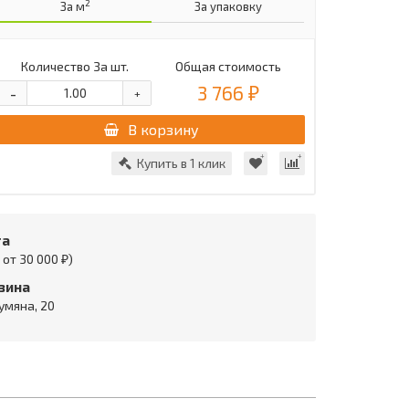
2
За м
За упаковку
Количество
За шт.
Общая стоимость
3 766 ₽
-
+
В корзину
Купить в 1 клик
та
от 30 000 ₽)
зина
умяна, 20