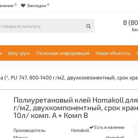
0
0
внение
Закладки
8 (80
Бе
и
Шоу-рум
Полезная информация
Наши объекты
(*, PU 747, 800-1400 г/м2, двухкомпонентный, срок хра
Полиуретановый клей Homakoll для 
г/м2, двухкомпонентный, срок хран
10л/ комп. А + Комп В
Есть в наличии
Производитель:
Homakoll
Марка:
Homakoll