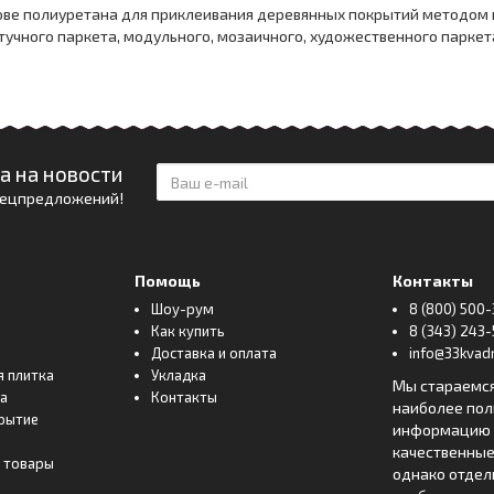
нове полиуретана для приклеивания деревянных покрытий методом 
тучного паркета, модульного, мозаичного, художественного паркет
а на новости
спецпредложений!
Помощь
Контакты
Шоу-рум
8 (800) 500-
Как купить
8 (343) 243-
Доставка и оплата
info@33kvadr
я плитка
Укладка
Мы стараемс
ка
Контакты
наиболее по
рытие
информацию о
качественные
 товары
однако отде