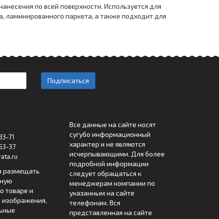
нанесения по всей поверхности. Используется для
а, ламинированного паркета, а также подходит для
Подписаться
Все данные на сайте носят
сугубо информационный
33-71
характер и не являются
53-37
исчерпывающими. Для более
ata.ru
подробной информации
я размещать
следует обращаться к
лную
менеджерам компании по
 товаре и
указанным на сайте
 изображения,
телефонам. Вся
льные
представленная на сайте