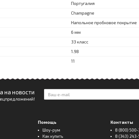
Португалия
Champagne
Напольное пробковое покрытие
6 мм
33 класс
1.98
11
а на новости
спецпредложений!
Помощь
Контакты
Шоу-рум
8 (800) 500-
Как купить
8 (343) 243-