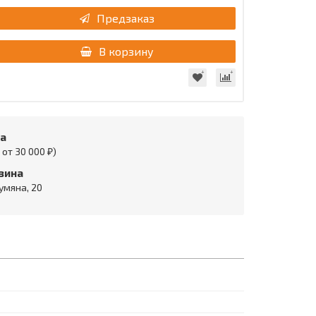
Предзаказ
В корзину
та
от 30 000 ₽)
зина
умяна, 20