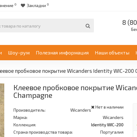
0
0
внение
Закладки
8 (80
Бе
и
Шоу-рум
Полезная информация
Наши объекты
еевое пробковое покрытие Wicanders Identity WIC-200
Клеевое пробковое покрытие Wicand
Champagne
Нет в наличии
Производитель:
Wicanders
Марка:
Wicanders
Коллекция:
Identity WIC-200
Страна производства товара:
Португалия