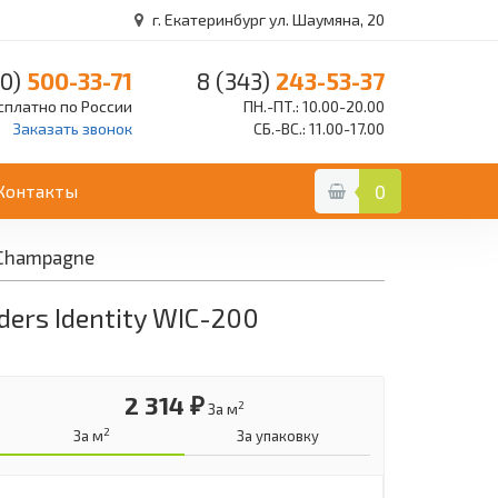
г. Екатеринбург ул. Шаумяна, 20
0)
500-33-71
8 (343)
243-53-37
сплатно по России
ПН.-ПТ.: 10.00-20.00
Заказать звонок
СБ.-ВС.: 11.00-17.00
Контакты
0
 Champagne
ers Identity WIC-200
2 314 ₽
2
За м
2
За м
За упаковку