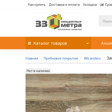
Как купить
Доставка и оплата
Укладка
Сра
Каталог
товаров
Акци
За
Главная
Пробковое покрытие
Wicanders
Нет в наличии