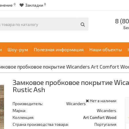
0
0
внение
Закладки
8 (80
Бе
и
Шоу-рум
Полезная информация
Наши объекты
мковое пробковое покрытие Wicanders Art Comfort Wood
Замковое пробковое покрытие Wican
Rustic Ash
Нет в наличии
Производитель:
Wicanders
Марка:
Wicanders
Коллекция:
Art Comfort Wood
Страна производства товара:
Португалия