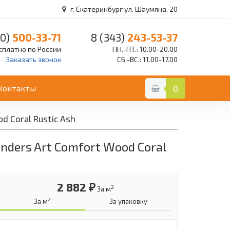
г. Екатеринбург ул. Шаумяна, 20
0)
500-33-71
8 (343)
243-53-37
сплатно по России
ПН.-ПТ.: 10.00-20.00
Заказать звонок
СБ.-ВС.: 11.00-17.00
Контакты
0
 Coral Rustic Ash
ders Art Comfort Wood Coral
2 882 ₽
2
За м
2
За м
За упаковку