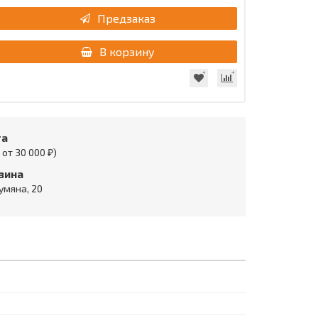
Предзаказ
В корзину
та
от 30 000 ₽)
зина
умяна, 20