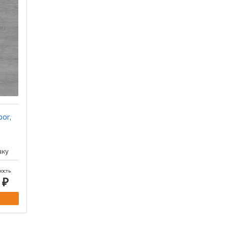
or,
вку
ость
 ₽