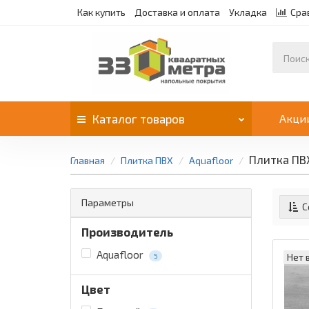
Как купить
Доставка и оплата
Укладка
Сра
Каталог
товаров
Акци
Плитка ПВХ
Главная
Плитка ПВХ
Aquafloor
Параметры
С
Производитель
Aquafloor
Нет 
5
Цвет