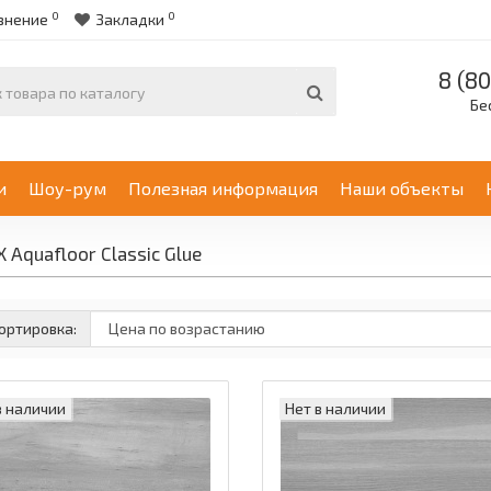
0
0
внение
Закладки
8 (80
Бе
и
Шоу-рум
Полезная информация
Наши объекты
 Aquafloor Classic Glue
ортировка:
в наличии
Нет в наличии