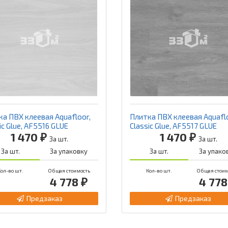
а ПВХ клеевая Aquafloor,
Плитка ПВХ клеевая Aquaflo
ic Glue, AF5516 GLUE
Classic Glue, AF5517 GLUE
1 470 ₽
1 470 ₽
За шт.
За шт.
За шт.
За упаковку
За шт.
За упако
ол-во шт.
Общая стоимость
Кол-во шт.
Общая стоим
4 778 ₽
4 778
Предзаказ
Предзаказ