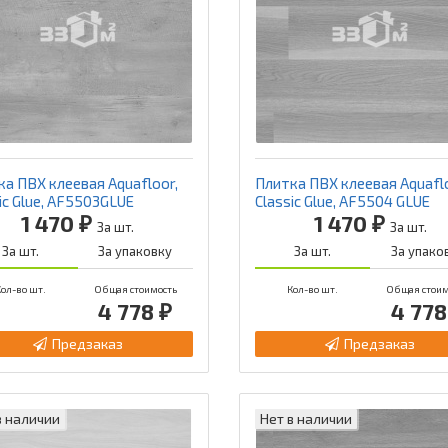
а ПВХ клеевая Aquafloor,
Плитка ПВХ клеевая Aquaflo
ic Glue, AF5503GLUE
Classic Glue, AF5504 GLUE
1 470 ₽
1 470 ₽
За шт.
За шт.
За шт.
За упаковку
За шт.
За упако
ол-во шт.
Общая стоимость
Кол-во шт.
Общая стоим
4 778 ₽
4 778
Предзаказ
Предзаказ
в наличии
Нет в наличии