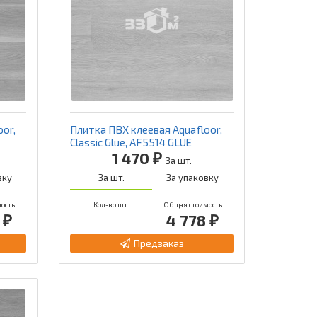
or,
Плитка ПВХ клеевая Aquafloor,
Classic Glue, AF5514 GLUE
1 470 ₽
За шт.
вку
За шт.
За упаковку
ость
Кол-во шт.
Общая стоимость
 ₽
4 778 ₽
Предзаказ