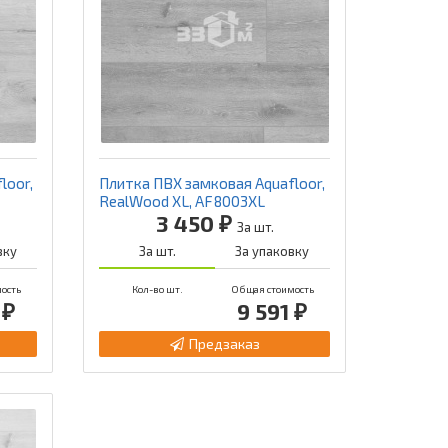
loor,
Плитка ПВХ замковая Aquafloor,
RealWood XL, AF8003XL
3 450 ₽
За шт.
вку
За шт.
За упаковку
ость
Кол-во шт.
Общая стоимость
 ₽
9 591 ₽
Предзаказ