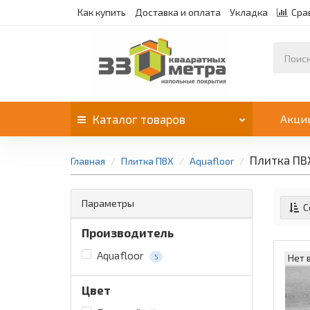
Как купить
Доставка и оплата
Укладка
Сра
Каталог
товаров
Акци
Плитка ПВ
Главная
Плитка ПВХ
Aquafloor
Параметры
С
Производитель
Aquafloor
Нет 
5
Цвет