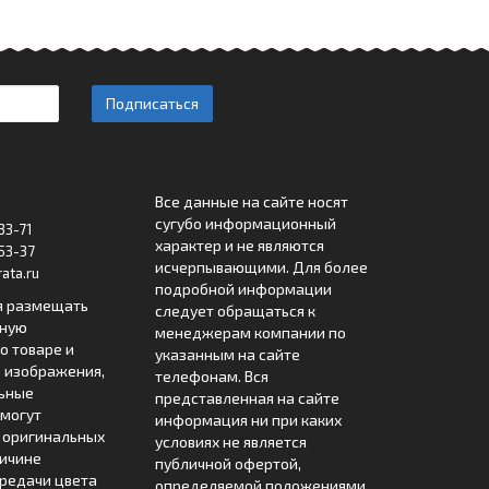
Подписаться
Все данные на сайте носят
сугубо информационный
33-71
характер и не являются
53-37
исчерпывающими. Для более
ata.ru
подробной информации
я размещать
следует обращаться к
лную
менеджерам компании по
 товаре и
указанным на сайте
 изображения,
телефонам. Вся
льные
представленная на сайте
могут
информация ни при каких
т оригинальных
условиях не является
ричине
публичной офертой,
редачи цвета
определяемой положениями