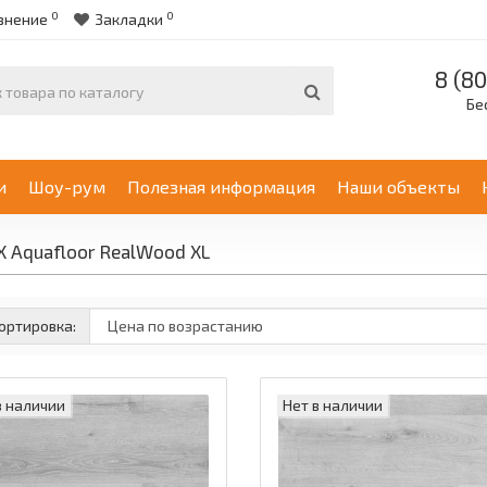
0
0
внение
Закладки
8 (80
Бе
и
Шоу-рум
Полезная информация
Наши объекты
Х Aquafloor RealWood XL
ортировка:
в наличии
Нет в наличии