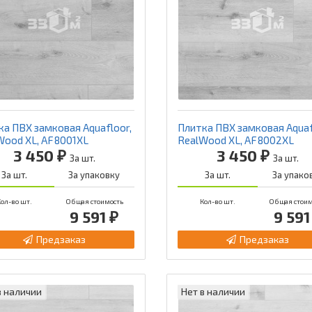
ка ПВХ замковая Aquafloor,
Плитка ПВХ замковая Aquaf
Wood XL, AF8001XL
RealWood XL, AF8002XL
3 450 ₽
3 450 ₽
За шт.
За шт.
За шт.
За упаковку
За шт.
За упако
ол-во шт.
Общая стоимость
Кол-во шт.
Общая стоим
9 591 ₽
9 591
Предзаказ
Предзаказ
в наличии
Нет в наличии