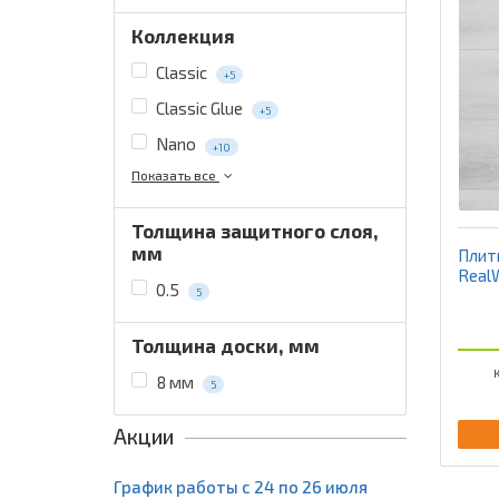
Коллекция
Classic
+5
Classic Glue
+5
Nano
+10
Показать все
Толщина защитного слоя,
мм
Плит
Real
0.5
5
Толщина доски, мм
К
8 мм
5
Акции
График работы с 24 по 26 июля