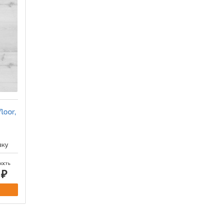
loor,
вку
ость
 ₽