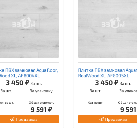
ка ПВХ замковая Aquafloor,
Плитка ПВХ замковая Aquaf
Wood XL, AF8004XL
RealWood XL, AF8005XL
3 450 ₽
3 450 ₽
За шт.
За шт.
За шт.
За упаковку
За шт.
За упако
ол-во шт.
Общая стоимость
Кол-во шт.
Общая стоим
9 591 ₽
9 591
Предзаказ
Предзаказ