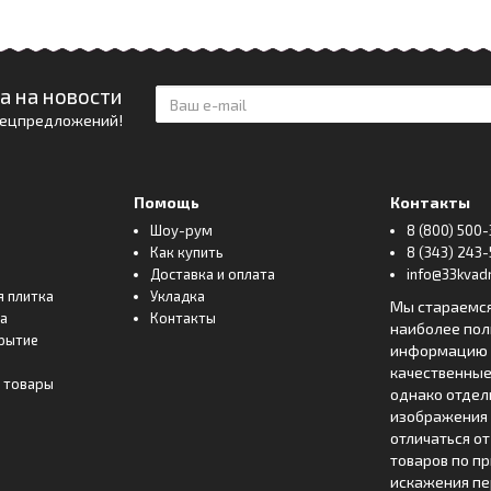
а на новости
спецпредложений!
Помощь
Контакты
Шоу-рум
8 (800) 500-
Как купить
8 (343) 243-
Доставка и оплата
info@33kvadr
я плитка
Укладка
Мы стараемс
ка
Контакты
наиболее по
рытие
информацию о
качественные
 товары
однако отде
изображения 
отличаться о
товаров по п
искажения пе