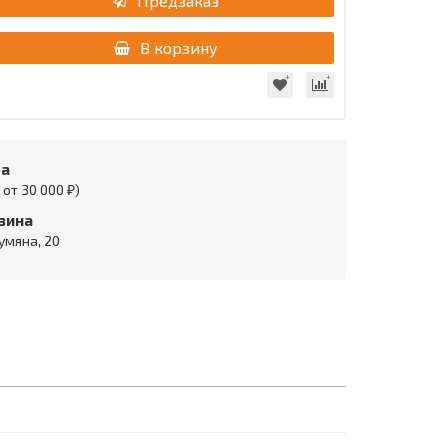
Предзаказ
В корзину
та
от 30 000 ₽)
зина
умяна, 20