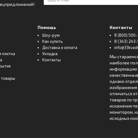
спецпредложений!
Помощь
Контакты
Шоу-рум
8 (800) 500-
Как купить
8 (343) 243-
Доставка и оплата
info@33kvadr
я плитка
Укладка
Мы стараемс
ка
Контакты
наиболее по
рытие
информацию о
качественные
 товары
однако отде
изображения 
отличаться о
товаров по п
искажения пе
монитором, к
исходных изо