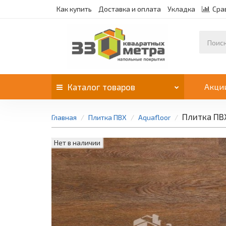
Как купить
Доставка и оплата
Укладка
Сра
Каталог
товаров
Акци
Плитка ПВХ
Главная
Плитка ПВХ
Aquafloor
Нет в наличии