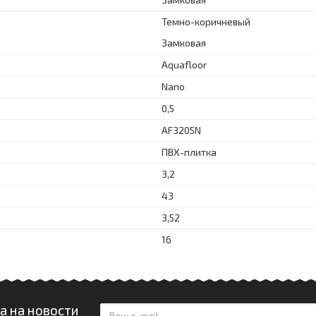
Темно-коричневый
Замковая
Aquafloor
Nano
0,5
AF3205N
ПВХ-плитка
3,2
43
3,52
16
а на новости