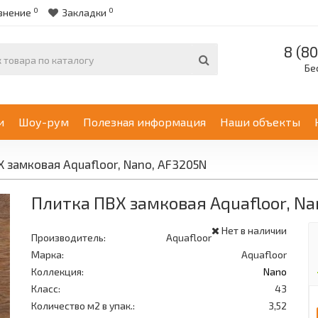
0
0
внение
Закладки
8 (80
Бе
и
Шоу-рум
Полезная информация
Наши объекты
 замковая Aquafloor, Nano, AF3205N
Плитка ПВХ замковая Aquafloor, Na
Нет в наличии
Производитель:
Aquafloor
Марка:
Aquafloor
Коллекция:
Nano
Класс:
43
Количество м2 в упак.:
3,52