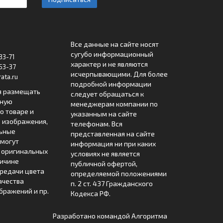
Все данные на сайте носят
сугубо информационный
33-71
характер и не являются
53-37
исчерпывающими. Для более
ata.ru
подробной информации
я размещать
следует обращаться к
лную
менеджерам компании по
 товаре и
указанным на сайте
 изображения,
телефонам. Вся
льные
представленная на сайте
могут
информация ни при каких
т оригинальных
условиях не является
ричине
публичной офертой,
редачи цвета
определяемой положениями
ачества
п. 2 ст. 437 Гражданского
бражений и пр.
Кодекса РФ.
Разработано командой
Алгоритма