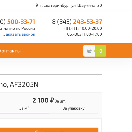
г. Екатеринбург ул. Шаумяна, 20
0)
500-33-71
8 (343)
243-53-37
сплатно по России
ПН.-ПТ.: 10.00-20.00
Заказать звонок
СБ.-ВС.: 11.00-17.00
Контакты
0
no, AF3205N
2 100 ₽
За шт.
2
За м
За упаковку