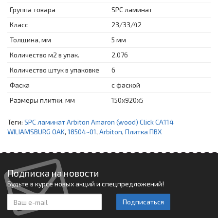
Группа товара
SPC ламинат
Класс
23/33/42
Толщина, мм
5 мм
Количество м2 в упак.
2,076
Количество штук в упаковке
6
Фаска
с фаской
Размеры плитки, мм
150х920х5
Теги:
SPC ламинат Arbiton Amaron (wood) Click CA114
WILIAMSBURG OAK
,
18504~01
,
Arbiton
,
Плитка ПВХ
Подписка на новости
Будьте в курсе новых акций и спецпредложений!
Подписаться