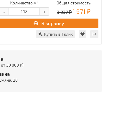
2
Количество м
Общая стоимость
1 971 ₽
-
3 237 ₽
+
В корзину
Купить в 1 клик
та
от 30 000 ₽)
зина
умяна, 20