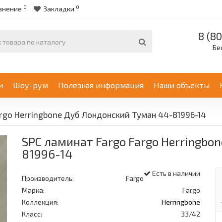
0
0
внение
Закладки
8 (80
Бе
и
Шоу-рум
Полезная информация
Наши объекты
rgo Herringbone Дуб Лондонский Туман 44-81996-14
SPC ламинат Fargo Fargo Herringbo
81996-14
Есть в наличии
Производитель:
Fargo
Марка:
Fargo
Коллекция:
Herringbone
Класс:
33/42