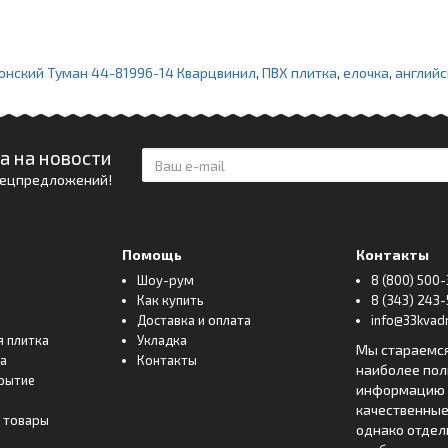
донский Туман 44-81996-14 Кварцвинил
,
ПВХ плитка
,
елочка
,
английс
а на новости
спецпредложений!
Помощь
Контакты
Шоу-рум
8 (800) 500-
Как купить
8 (343) 243-
Доставка и оплата
info@33kvadr
я плитка
Укладка
Мы стараемс
ка
Контакты
наиболее по
рытие
информацию о
качественные
 товары
однако отде