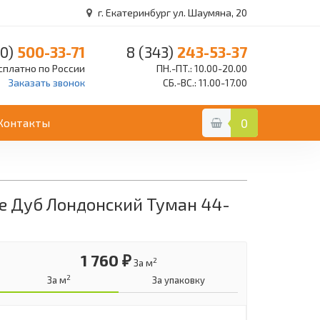
г. Екатеринбург ул. Шаумяна, 20
0)
500-33-71
8 (343)
243-53-37
сплатно по России
ПН.-ПТ.: 10.00-20.00
Заказать звонок
СБ.-ВС.: 11.00-17.00
Контакты
0
ne Дуб Лондонский Туман 44-
1 760 ₽
2
За м
2
За м
За упаковку