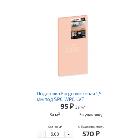
Подложка Fargo листовая 1,5
мм под SPC, WPC, LVT
95 ₽
2
За м
2
За м
За упаковку
2
Кол-во м
Общая стоимость
570 ₽
-
+