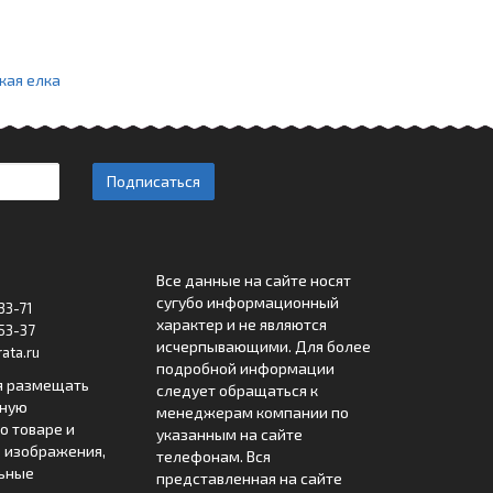
кая елка
Подписаться
Все данные на сайте носят
сугубо информационный
33-71
характер и не являются
53-37
исчерпывающими. Для более
ata.ru
подробной информации
я размещать
следует обращаться к
лную
менеджерам компании по
 товаре и
указанным на сайте
 изображения,
телефонам. Вся
льные
представленная на сайте