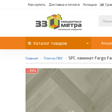
Как купить
Доставка и оплата
Укладка
Сра
Каталог
товаров
Акци
SPC ламинат Fargo Fa
Главная
Плитка ПВХ
- 39%