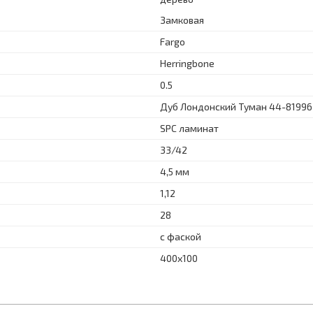
Замковая
Fargo
Herringbone
0.5
Дуб Лондонский Туман 44-81996
SPC ламинат
33/42
4,5 мм
1,12
28
с фаской
400x100