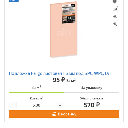
Подложка Fargo листовая 1,5 мм под SPC, WPC, LVT
95 ₽
2
За м
2
За м
За упаковку
2
Кол-во м
Общая стоимость
570 ₽
-
+
В корзину