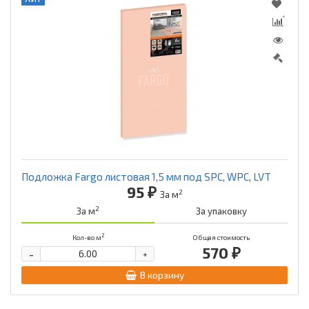
Подложка Fargo листовая 1,5 мм под SPC, WPC, LVT
95 ₽
2
За м
2
За м
За упаковку
2
Кол-во м
Общая стоимость
570 ₽
-
+
В корзину