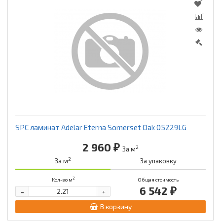
SPC ламинат Adelar Eterna Somerset Oak 05229LG
2 960 ₽
2
За м
2
За м
За упаковку
2
Кол-во м
Общая стоимость
6 542 ₽
-
+
В корзину