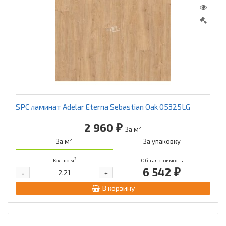
SPC ламинат Adelar Eterna Sebastian Oak 05325LG
2 960 ₽
2
За м
2
За м
За упаковку
2
Кол-во м
Общая стоимость
6 542 ₽
-
+
В корзину