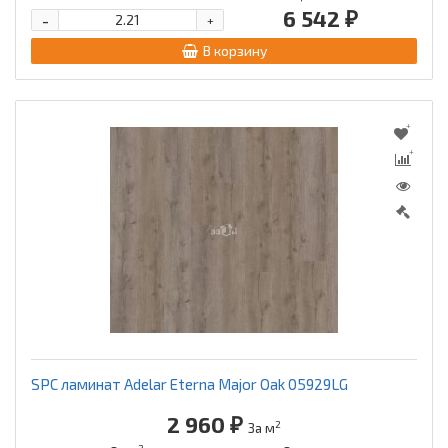
6 542 ₽
-
+
В корзину
SPC ламинат Adelar Eterna Major Oak 05929LG
2 960 ₽
2
За м