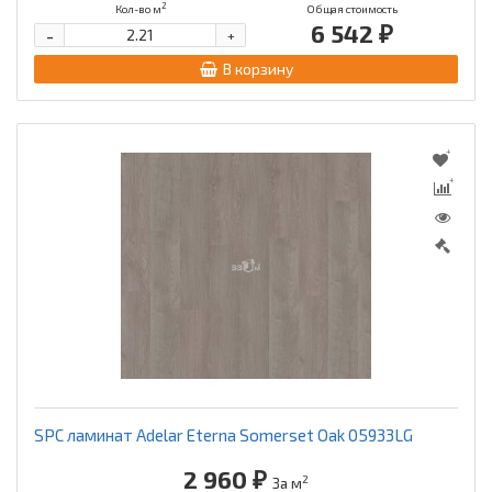
2
Кол-во м
Общая стоимость
6 542 ₽
-
+
В корзину
SPC ламинат Adelar Eterna Somerset Oak 05933LG
2 960 ₽
2
За м