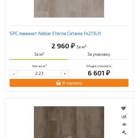
SPC ламинат Adelar Eterna Catania 14213LH
2 960 ₽
2
За м
2
За м
За упаковку
2
Кол-во м
Общая стоимость
6 601 ₽
-
+
В корзину