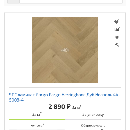
SPC ламинат Fargo Fargo Herringbone Дуб Неаполь 44-
5003-4
2 890 ₽
2
За м
2
За м
За упаковку
2
Кол-во м
Общая стоимость