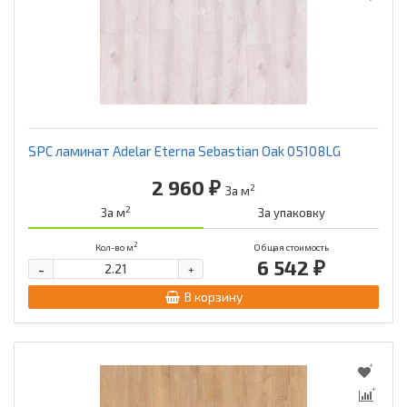
SPC ламинат Adelar Eterna Sebastian Oak 05108LG
2 960 ₽
2
За м
2
За м
За упаковку
2
Кол-во м
Общая стоимость
6 542 ₽
-
+
В корзину