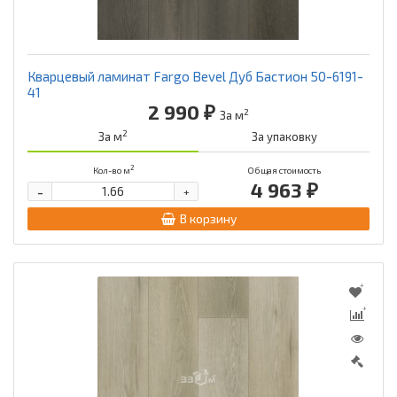
Кварцевый ламинат Fargo Bevel Дуб Бастион 50-6191-
41
2 990 ₽
2
За м
2
За м
За упаковку
2
Кол-во м
Общая стоимость
4 963 ₽
-
+
В корзину