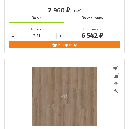
2 960 ₽
2
За м
2
За м
За упаковку
2
Кол-во м
Общая стоимость
6 542 ₽
-
+
В корзину