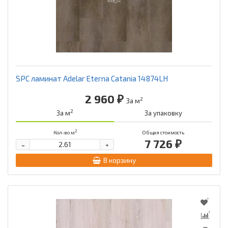
SPC ламинат Adelar Eterna Catania 14874LH
2 960 ₽
2
За м
2
За м
За упаковку
2
Кол-во м
Общая стоимость
7 726 ₽
-
+
В корзину