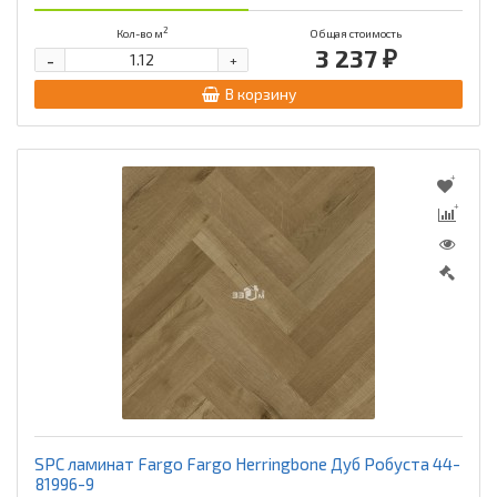
2
Кол-во м
Общая стоимость
3 237 ₽
-
+
В корзину
SPC ламинат Fargo Fargo Herringbone Дуб Робуста 44-
81996-9