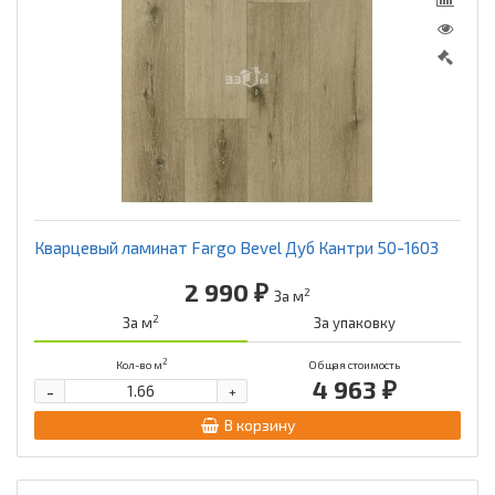
Кварцевый ламинат Fargo Bevel Дуб Кантри 50-1603
2 990 ₽
2
За м
2
За м
За упаковку
2
Кол-во м
Общая стоимость
4 963 ₽
-
+
В корзину