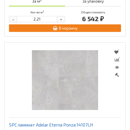
2
За м
За упаковку
2
Кол-во м
Общая стоимость
6 542 ₽
-
+
В корзину
SPC ламинат Adelar Eterna Ponza 14107LH