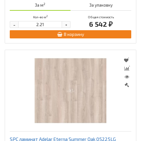
2
За м
За упаковку
2
Кол-во м
Общая стоимость
6 542 ₽
-
+
В корзину
SPC ламинат Adelar Eterna Summer Oak 05225LG