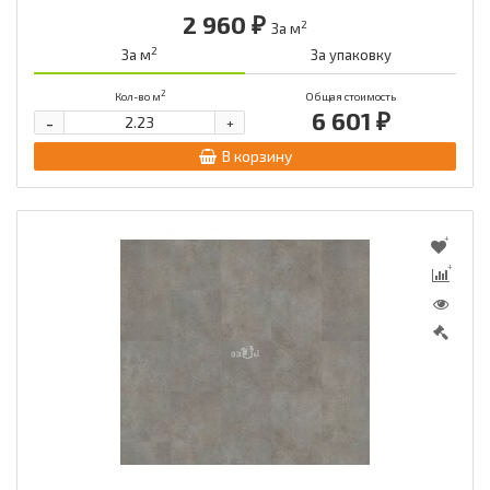
2 960 ₽
2
За м
2
За м
За упаковку
2
Кол-во м
Общая стоимость
6 601 ₽
-
+
В корзину