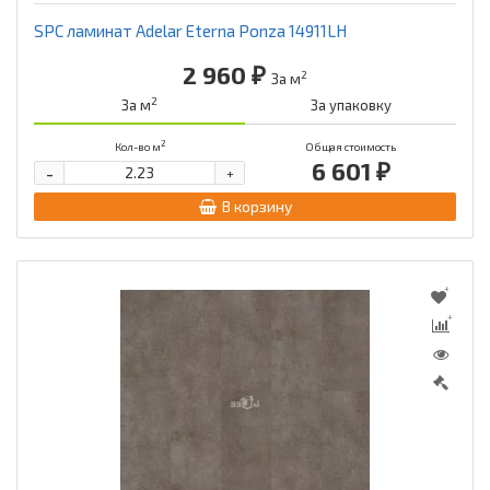
SPC ламинат Adelar Eterna Ponza 14911LH
2 960 ₽
2
За м
2
За м
За упаковку
2
Кол-во м
Общая стоимость
6 601 ₽
-
+
В корзину