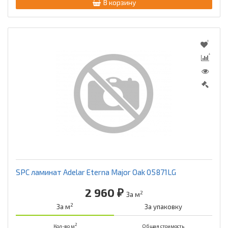
В корзину
SPC ламинат Adelar Eterna Major Oak 05871LG
2 960 ₽
2
За м
2
За м
За упаковку
2
Кол-во м
Общая стоимость