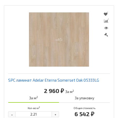
SPC ламинат Adelar Eterna Somerset Oak 05333LG
2 960 ₽
2
За м
2
За м
За упаковку
2
Кол-во м
Общая стоимость
6 542 ₽
-
+