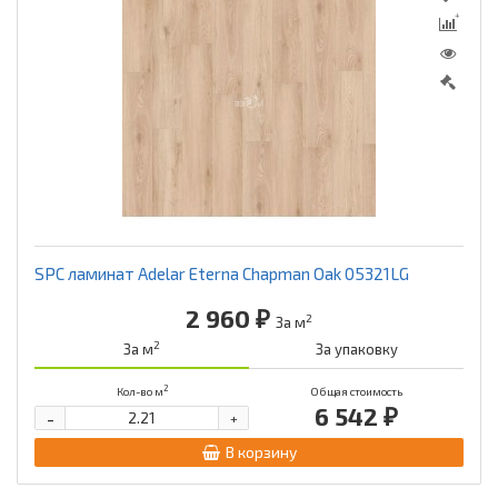
SPC ламинат Adelar Eterna Chapman Oak 05321LG
2 960 ₽
2
За м
2
За м
За упаковку
2
Кол-во м
Общая стоимость
6 542 ₽
-
+
В корзину