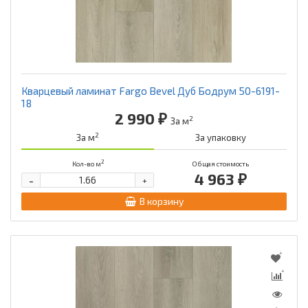
Кварцевый ламинат Fargo Bevel Дуб Бодрум 50-6191-
18
2 990 ₽
2
За м
2
За м
За упаковку
2
Кол-во м
Общая стоимость
4 963 ₽
-
+
В корзину