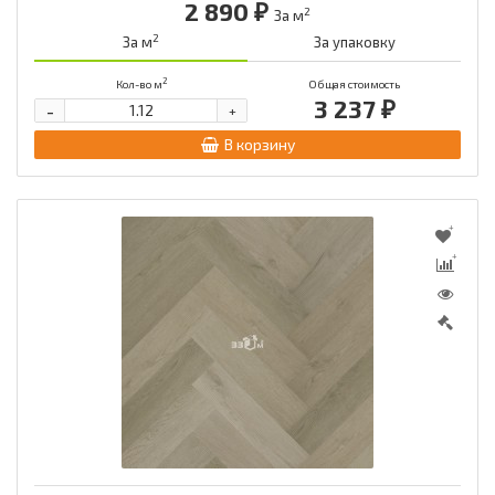
2 890 ₽
2
За м
2
За м
За упаковку
2
Кол-во м
Общая стоимость
3 237 ₽
-
+
В корзину