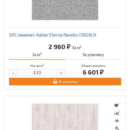
SPC ламинат Adelar Eterna Ravello 15928LH
2 960 ₽
2
За м
2
За м
За упаковку
2
Кол-во м
Общая стоимость
6 601 ₽
-
+
В корзину