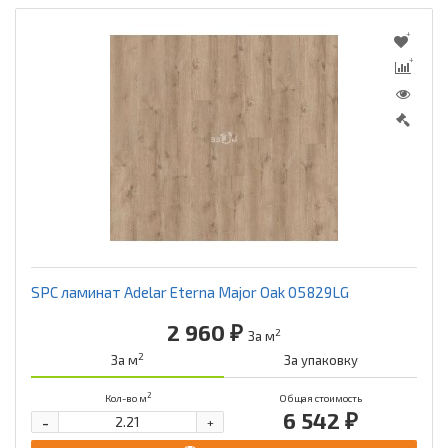
SPC ламинат Adelar Eterna Major Oak 05829LG
2 960 ₽
2
За м
2
За м
За упаковку
2
Кол-во м
Общая стоимость
6 542 ₽
-
+