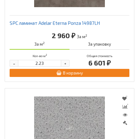
SPC ламинат Adelar Eterna Ponza 14987LH
2 960 ₽
2
За м
2
За м
За упаковку
2
Кол-во м
Общая стоимость
6 601 ₽
-
+
В корзину