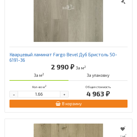
Кварцевый ламинат Fargo Bevel Дуб Бристоль 50-
6191-36
2 990 ₽
2
За м
2
За м
За упаковку
2
Кол-во м
Общая стоимость
4 963 ₽
-
+
В корзину