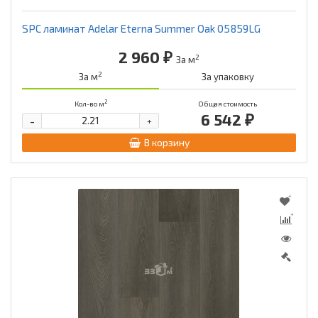
SPC ламинат Adelar Eterna Summer Oak 05859LG
2 960 ₽
2
За м
2
За м
За упаковку
2
Кол-во м
Общая стоимость
6 542 ₽
-
+
В корзину