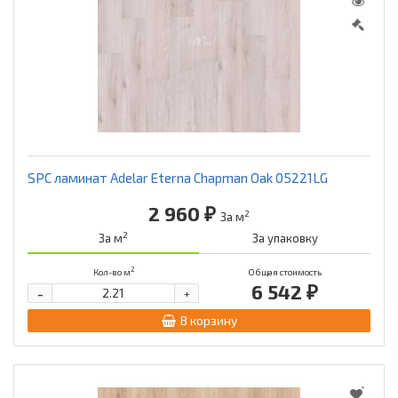
SPC ламинат Adelar Eterna Chapman Oak 05221LG
2 960 ₽
2
За м
2
За м
За упаковку
2
Кол-во м
Общая стоимость
6 542 ₽
-
+
В корзину