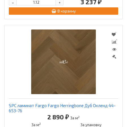
3 237 ₽
-
+
В корзину
SPC ламинат Fargo Fargo Herringbone Дуб Окленд 44-
653-76
2 890 ₽
2
За м
2
За м
За упаковку