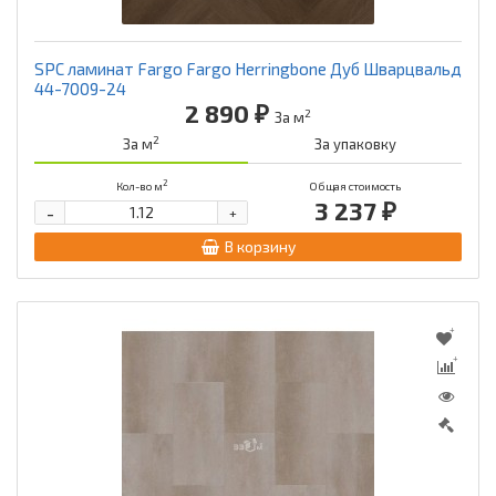
SPC ламинат Fargo Fargo Herringbone Дуб Шварцвальд
44-7009-24
2 890 ₽
2
За м
2
За м
За упаковку
2
Кол-во м
Общая стоимость
3 237 ₽
-
+
В корзину