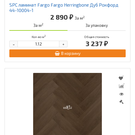
SPC ламинат Fargo Fargo Herringbone Дуб Рокфорд
44-10004-1
2 890 ₽
2
За м
2
За м
За упаковку
2
Кол-во м
Общая стоимость
3 237 ₽
-
+
В корзину