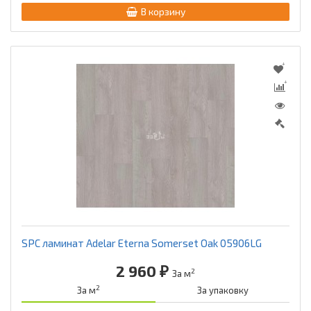
В корзину
SPC ламинат Adelar Eterna Somerset Oak 05906LG
2 960 ₽
2
За м
2
За м
За упаковку