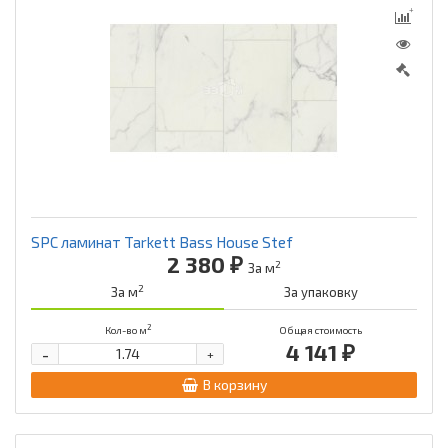
SPC ламинат Tarkett Bass House Stef
2 380 ₽
2
За м
2
За м
За упаковку
2
Кол-во м
Общая стоимость
4 141 ₽
-
+
В корзину