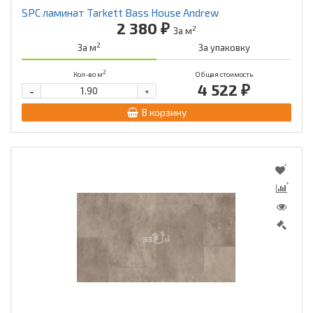
SPC ламинат Tarkett Bass House Andrew
2 380 ₽
2
За м
2
За м
За упаковку
2
Кол-во м
Общая стоимость
4 522 ₽
-
+
В корзину