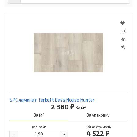
SPC ламинат Tarkett Bass House Hunter
2 380 ₽
2
За м
2
За м
За упаковку
2
Кол-во м
Общая стоимость
4 522 ₽
-
+