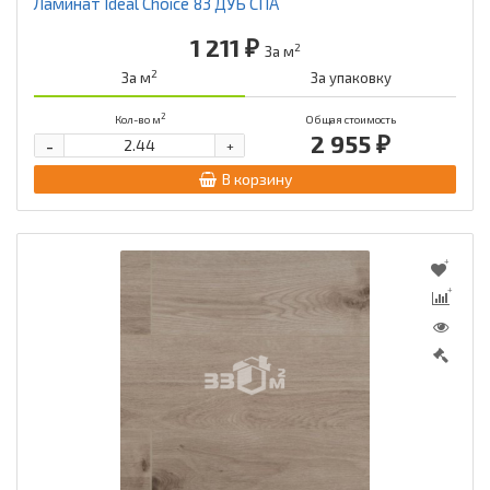
Ламинат Ideal Choice 83 ДУБ СПА
1 211 ₽
2
За м
2
За м
За упаковку
2
Кол-во м
Общая стоимость
2 955 ₽
-
+
В корзину