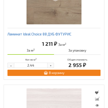
Ламинат Ideal Choice 88 ДУБ ФУТУРИС
1 211 ₽
2
За м
2
За м
За упаковку
2
Кол-во м
Общая стоимость
2 955 ₽
-
+
В корзину