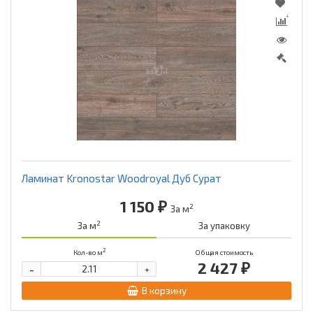
Ламинат Kronostar Woodroyal Дуб Сурат
1 150 ₽
2
За м
2
За м
За упаковку
2
Кол-во м
Общая стоимость
2 427 ₽
-
+
В корзину