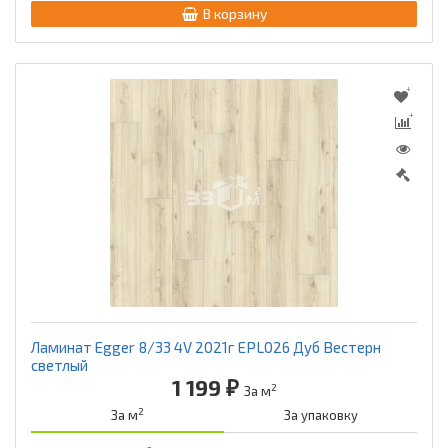
В корзину
Ламинат Egger 8/33 4V 2021г EPL026 Дуб Вестерн
светлый
1 199 ₽
2
За м
2
За м
За упаковку