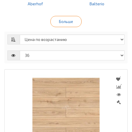
Aberhof
Balterio
Больше
Belfloor
Berry Alloc
Bonkeel
Classen
Egger
Floorwood
Ideal
Kaindl Masterfloor