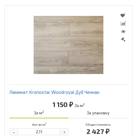
Ламинат Kronostar Woodroyal Дуб Ченнаи
1 150 ₽
2
За м
2
За м
За упаковку
2
Кол-во м
Общая стоимость
2 427 ₽
-
+