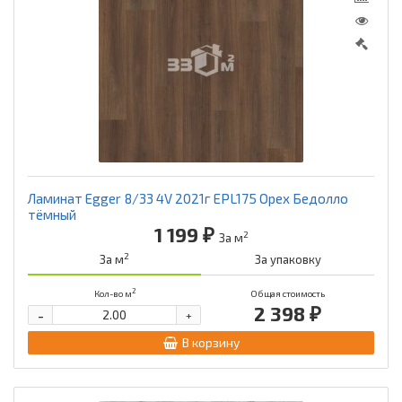
Ламинат Egger 8/33 4V 2021г EPL175 Орех Бедолло
тёмный
1 199 ₽
2
За м
2
За м
За упаковку
2
Кол-во м
Общая стоимость
2 398 ₽
-
+
В корзину