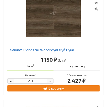
Ламинат Kronostar Woodroyal Дуб Пуна
1 150 ₽
2
За м
2
За м
За упаковку
2
Кол-во м
Общая стоимость
2 427 ₽
-
+
В корзину