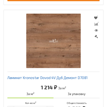
Ламинат Kronostar Dovod 4V Дуб Демонт D7081
1 214 ₽
2
За м
2
За м
За упаковку
2
Кол-во м
Общая стоимость