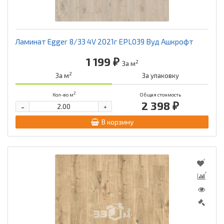
Ламинат Egger 8/33 4V 2021г EPL039 Вуд Ашкрофт
1 199 ₽
2
За м
2
За м
За упаковку
2
Кол-во м
Общая стоимость
2 398 ₽
-
+
В корзину