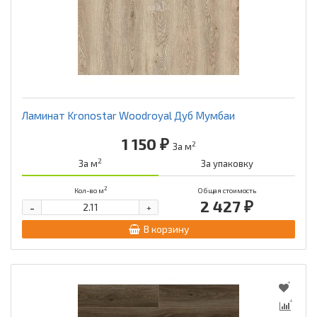
Ламинат Kronostar Woodroyal Дуб Мумбаи
1 150 ₽
2
За м
2
За м
За упаковку
2
Кол-во м
Общая стоимость
2 427 ₽
-
+
В корзину