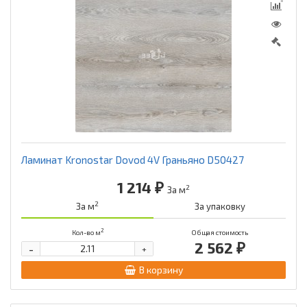
Ламинат Kronostar Dovod 4V Граньяно D50427
1 214 ₽
2
За м
2
За м
За упаковку
2
Кол-во м
Общая стоимость
2 562 ₽
-
+
В корзину