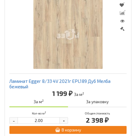
Ламинат Egger 8/33 4V 2021г EPL189 Дуб Мелба
бежевый
1 199 ₽
2
За м
2
За м
За упаковку
2
Кол-во м
Общая стоимость
2 398 ₽
-
+
В корзину