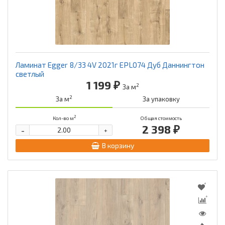
Ламинат Egger 8/33 4V 2021г EPL074 Дуб Даннингтон
светлый
1 199 ₽
2
За м
2
За м
За упаковку
2
Кол-во м
Общая стоимость
2 398 ₽
-
+
В корзину