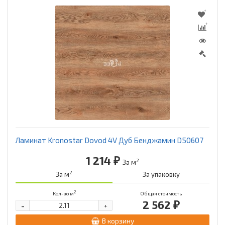
Ламинат Kronostar Dovod 4V Дуб Бенджамин D50607
1 214 ₽
2
За м
2
За м
За упаковку
2
Кол-во м
Общая стоимость
2 562 ₽
-
+
В корзину