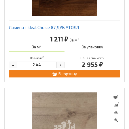
Ламинат Ideal Choice 87 ДУБ АТОЛЛ
1 211 ₽
2
За м
2
За м
За упаковку
2
Кол-во м
Общая стоимость
2 955 ₽
-
+
В корзину