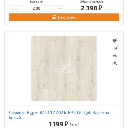
2
Кол-во м
Общая стоимость
2 398 ₽
-
+
В корзину
Ламинат Egger 8/33 4V 2021г EPL034 Дуб Кортина
белый
1 199 ₽
2
За м