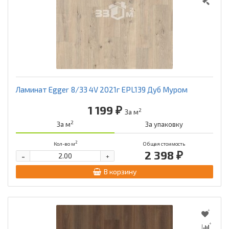
Ламинат Egger 8/33 4V 2021г EPL139 Дуб Муром
1 199 ₽
2
За м
2
За м
За упаковку
2
Кол-во м
Общая стоимость
2 398 ₽
-
+
В корзину