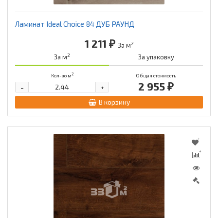
Ламинат Ideal Choice 84 ДУБ РАУНД
1 211 ₽
2
За м
2
За м
За упаковку
2
Кол-во м
Общая стоимость
2 955 ₽
-
+
В корзину