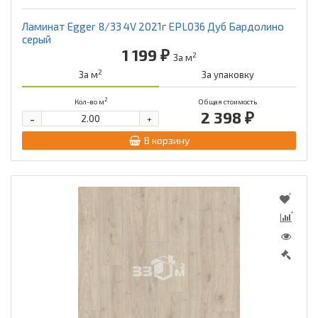
Ламинат Egger 8/33 4V 2021г EPL036 Дуб Бардолино
серый
1 199 ₽
2
За м
2
За м
За упаковку
2
Кол-во м
Общая стоимость
2 398 ₽
-
+
В корзину