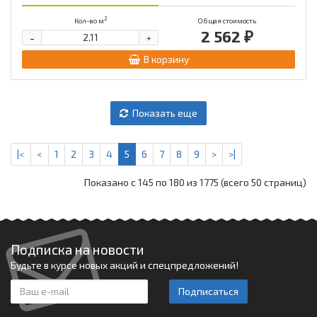
2
Кол-во м
Общая стоимость
2 562 ₽
-
+
В корзину
Показать еще
|<
<
1
2
3
4
5
6
7
8
9
>
>|
Показано с 145 по 180 из 1775 (всего 50 страниц)
Подписка на новости
Будьте в курсе новых акций и спецпредложений!
Подписаться