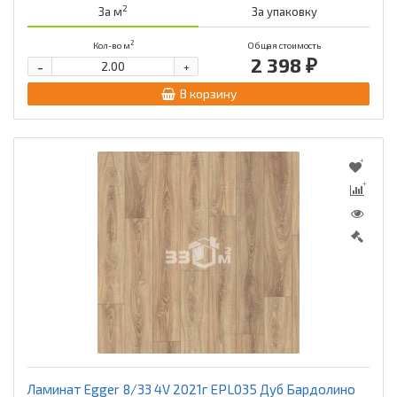
2
За м
За упаковку
2
Кол-во м
Общая стоимость
2 398 ₽
-
+
В корзину
Ламинат Egger 8/33 4V 2021г EPL035 Дуб Бардолино