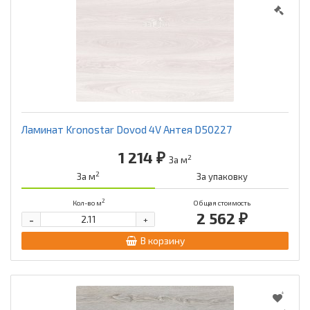
Ламинат Kronostar Dovod 4V Антея D50227
1 214 ₽
2
За м
2
За м
За упаковку
2
Кол-во м
Общая стоимость
2 562 ₽
-
+
В корзину