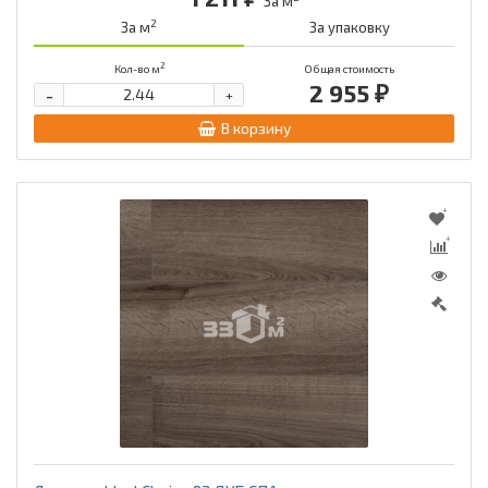
За м
2
За м
За упаковку
2
Кол-во м
Общая стоимость
2 955 ₽
-
+
В корзину