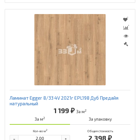
Ламинат Egger 8/33 4V 2021г EPL198 Дуб Предайя
натуральный
1 199 ₽
2
За м
2
За м
За упаковку
2
Кол-во м
Общая стоимость
2 398 ₽
-
+