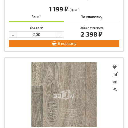
1 199 ₽
2
За м
2
За м
За упаковку
2
Кол-во м
Общая стоимость
2 398 ₽
-
+
В корзину