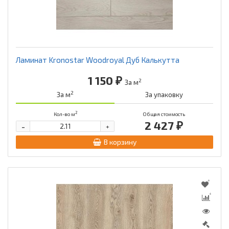
Schatten Flooring
Sensa
Tarkett
Tatami
Ламинат Kronostar Woodroyal Дуб Калькутта
1 150 ₽
2
За м
2
За м
За упаковку
Unilin
Vitality (by Balterio)
2
Кол-во м
Общая стоимость
2 427 ₽
-
+
Westerhof
Ламинат Pergo
В корзину
Синтерос