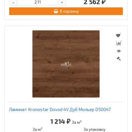
2 562 ₽
-
+
В корзину
Ламинат Kronostar Dovod 4V Дуб Мольер D50047
1 214 ₽
2
За м
2
За м
За упаковку