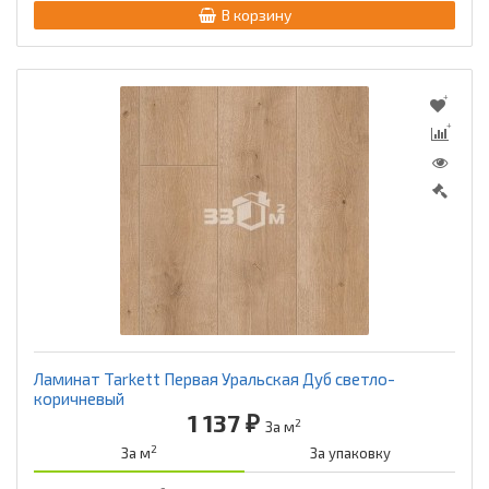
В корзину
Ламинат Tarkett Первая Уральская Дуб светло-
коричневый
1 137 ₽
2
За м
2
За м
За упаковку