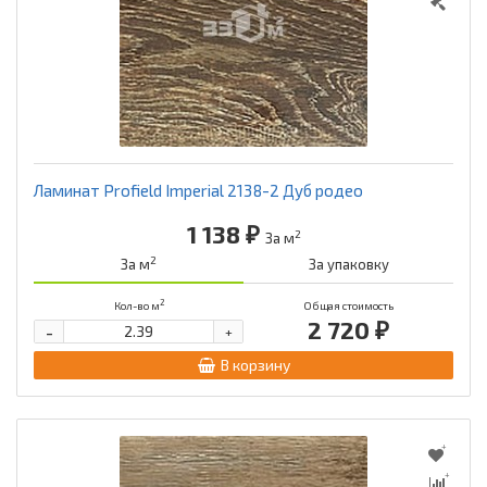
Ламинат Profield Imperial 2138-2 Дуб родео
1 138 ₽
2
За м
2
За м
За упаковку
2
Кол-во м
Общая стоимость
2 720 ₽
-
+
В корзину