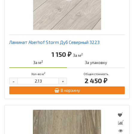
Ламинат Aberhof Storm Дуб Северный 3223
1 150 ₽
2
За м
2
За м
За упаковку
2
Кол-во м
Общая стоимость
2 450 ₽
-
+
В корзину