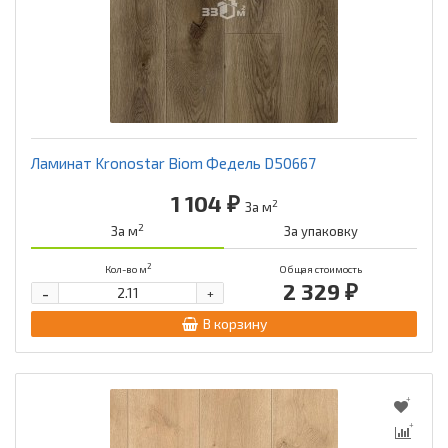
Ламинат Kronostar Biom Федель D50667
1 104 ₽
2
За м
2
За м
За упаковку
2
Кол-во м
Общая стоимость
2 329 ₽
-
+
В корзину