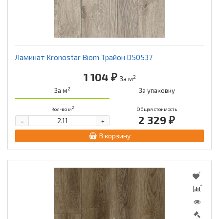
Schatten Flooring
Sensa
Tarkett
Tatami
Ламинат Kronostar Biom Трайон D50537
1 104 ₽
2
За м
2
За м
За упаковку
Unilin
Vitality (by Balterio)
2
Кол-во м
Общая стоимость
2 329 ₽
-
+
Westerhof
Ламинат Pergo
В корзину
Синтерос