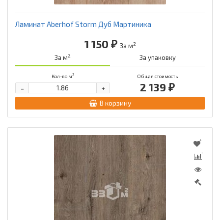
Ламинат Aberhof Storm Дуб Мартиника
1 150 ₽
2
За м
2
За м
За упаковку
2
Кол-во м
Общая стоимость
2 139 ₽
-
+
В корзину