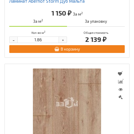
Ламинат Aberhof Storm Дуб Мальта
1 150 ₽
2
За м
2
За м
За упаковку
2
Кол-во м
Общая стоимость
2 139 ₽
-
+
В корзину