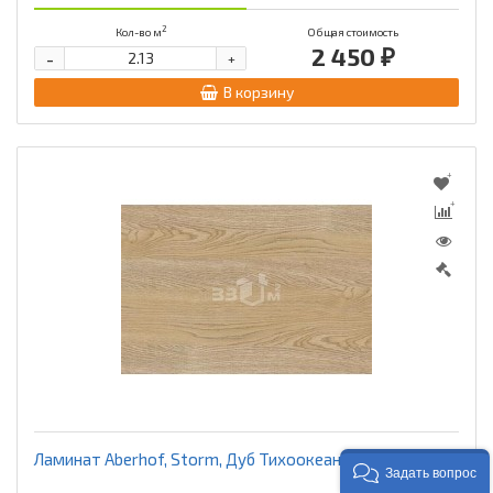
2
Кол-во м
Общая стоимость
2 450 ₽
-
+
В корзину
Ламинат Aberhof, Storm, Дуб Тихоокеанский
Задать вопрос