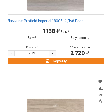
Ламинат Profield Imperial 18005-4 Дуб Реал
1 138 ₽
2
За м
2
За м
За упаковку
2
Кол-во м
Общая стоимость
2 720 ₽
-
+
В корзину