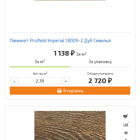
Ламинат Profield Imperial 18009-2 Дуб Севилья
1 138 ₽
2
За м
2
За м
За упаковку
2
Кол-во м
Общая стоимость
2 720 ₽
-
+
В корзину