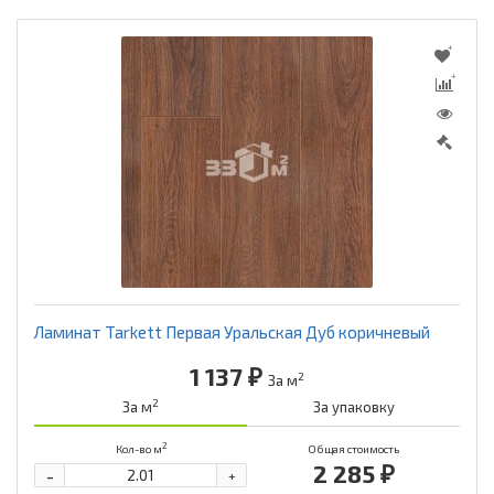
Ламинат Tarkett Первая Уральская Дуб коричневый
1 137 ₽
2
За м
2
За м
За упаковку
2
Кол-во м
Общая стоимость
2 285 ₽
-
+