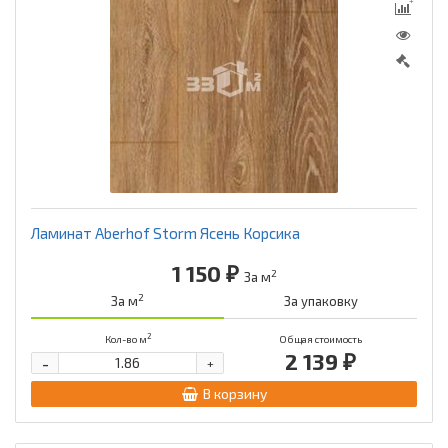
Ламинат Aberhof Storm Ясень Корсика
1 150 ₽
2
За м
2
За м
За упаковку
2
Кол-во м
Общая стоимость
2 139 ₽
-
+
В корзину