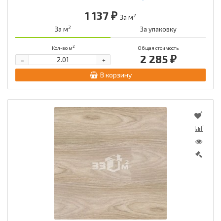
1 137 ₽
2
За м
2
За м
За упаковку
2
Кол-во м
Общая стоимость
2 285 ₽
-
+
В корзину