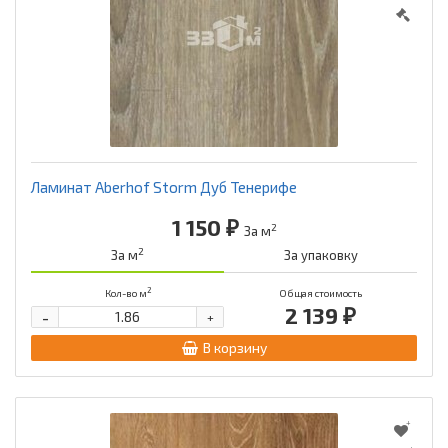
Ламинат Aberhof Storm Дуб Тенерифе
1 150 ₽
2
За м
2
За м
За упаковку
2
Кол-во м
Общая стоимость
2 139 ₽
-
+
В корзину