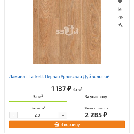
Ламинат Tarkett Первая Уральская Дуб золотой
1 137 ₽
2
За м
2
За м
За упаковку
2
Кол-во м
Общая стоимость
2 285 ₽
-
+
В корзину