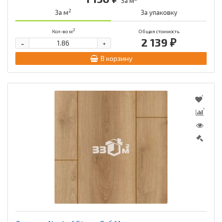
За м
2
За м
За упаковку
2
Кол-во м
Общая стоимость
2 139 ₽
-
+
В корзину