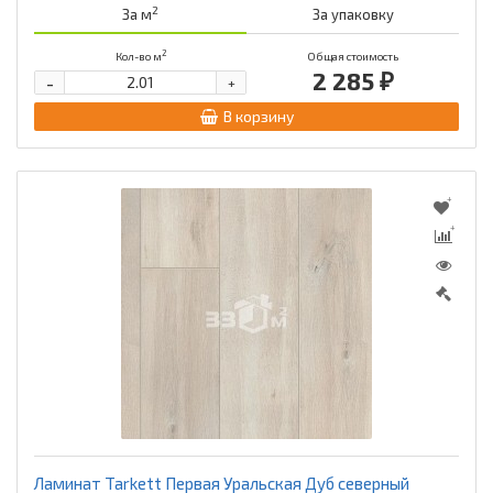
2
За м
За упаковку
2
Кол-во м
Общая стоимость
2 285 ₽
-
+
В корзину
Ламинат Tarkett Первая Уральская Дуб северный