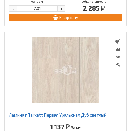
2
Кол-во м
Общая стоимость
2 285 ₽
-
+
В корзину
Ламинат Tarkett Первая Уральская Дуб светлый
1 137 ₽
2
За м