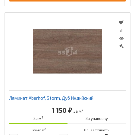
Ламинат Aberhof, Storm, Дуб Индийский
1 150 ₽
2
За м
2
За м
За упаковку
2
Кол-во м
Общая стоимость