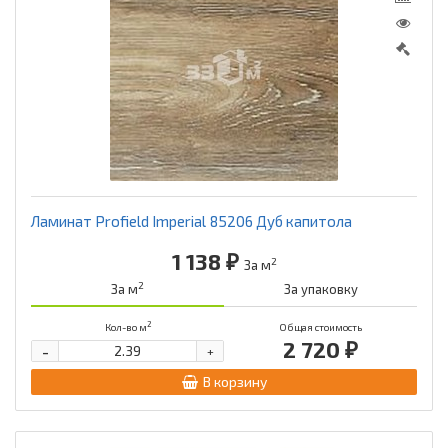
Ламинат Profield Imperial 85206 Дуб капитола
1 138 ₽
2
За м
2
За м
За упаковку
2
Кол-во м
Общая стоимость
2 720 ₽
-
+
В корзину