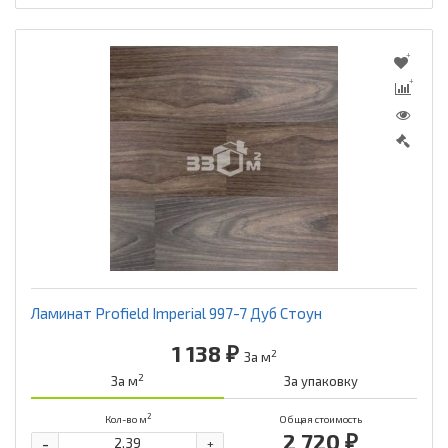
Ламинат Profield Imperial 997-7 Дуб Стоун
1 138 ₽
2
За м
2
За м
За упаковку
2
Кол-во м
Общая стоимость
2 720 ₽
-
+