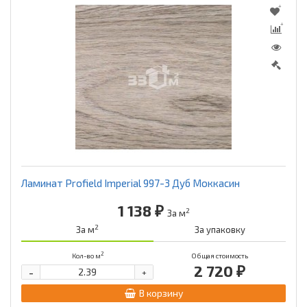
Ламинат Profield Imperial 997-3 Дуб Моккасин
1 138 ₽
2
За м
2
За м
За упаковку
2
Кол-во м
Общая стоимость
2 720 ₽
-
+
В корзину