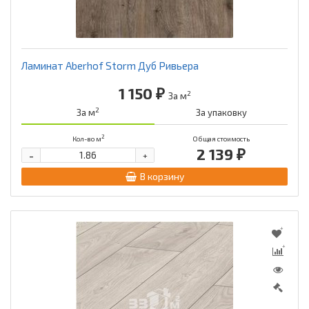
Ламинат Aberhof Storm Дуб Ривьера
1 150 ₽
2
За м
2
За м
За упаковку
2
Кол-во м
Общая стоимость
2 139 ₽
-
+
В корзину