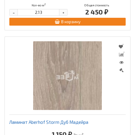
2
Кол-во м
Общая стоимость
2 450 ₽
-
+
В корзину
Ламинат Aberhof Storm Дуб Мадейра
1 150 ₽
2