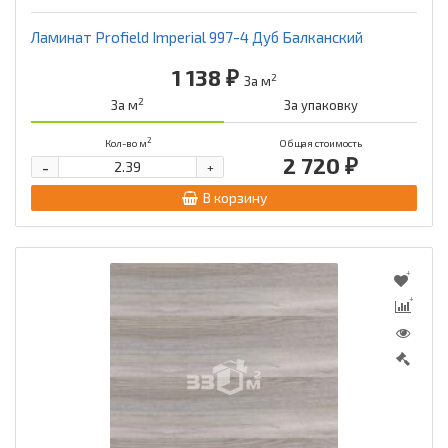
Ламинат Profield Imperial 997-4 Дуб Балканский
1 138 ₽
2
За м
2
За м
За упаковку
2
Кол-во м
Общая стоимость
2 720 ₽
-
+
В корзину