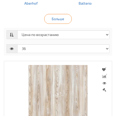
Aberhof
Balterio
Больше
Belfloor
Berry Alloc
Bonkeel
Classen
Egger
Floorwood
Ideal
Kaindl Masterfloor