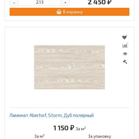
2 450 ₽
-
+
В корзину
Ламинат Aberhof, Storm, Дуб полярный
1 150 ₽
2
За м
2
За м
За упаковку