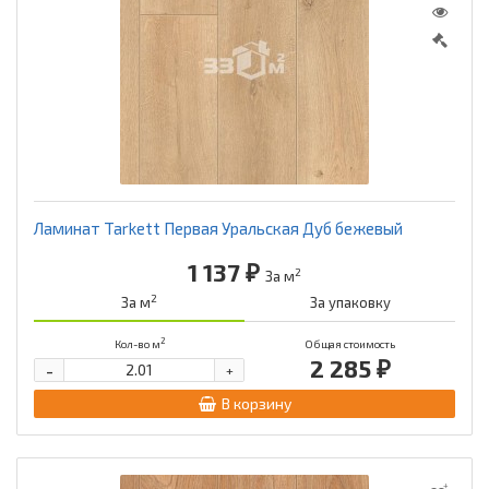
Ламинат Tarkett Первая Уральская Дуб бежевый
1 137 ₽
2
За м
2
За м
За упаковку
2
Кол-во м
Общая стоимость
2 285 ₽
-
+
В корзину