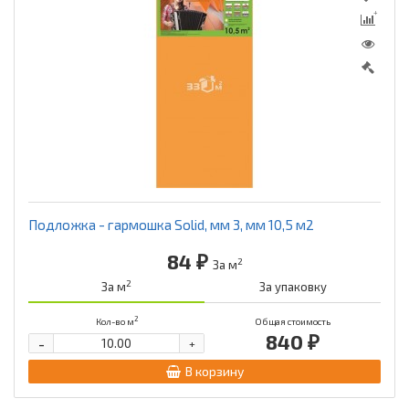
Подложка - гармошка Solid, мм 3, мм 10,5 м2
84 ₽
2
За м
2
За м
За упаковку
2
Кол-во м
Общая стоимость
840 ₽
-
+
В корзину