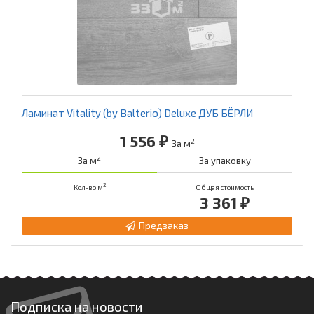
Ламинат Vitality (by Balterio) Deluxe ДУБ БЁРЛИ
1 556 ₽
2
За м
2
За м
За упаковку
2
Кол-во м
Общая стоимость
3 361 ₽
Предзаказ
Подписка на новости