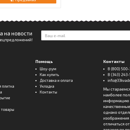
а на новости
спецпредложений!
Помощь
Контакты
Шоу-рум
8 (800) 500-
Как купить
8 (343) 243-
Доставка и оплата
info@33kvadr
я плитка
Укладка
Мы стараемс
ка
Контакты
наиболее по
рытие
информацию о
качественные
 товары
однако отде
изображения 
отличаться о
товаров по п