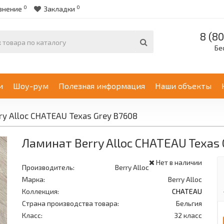
0
0
внение
Закладки
8 (80
Бе
и
Шоу-рум
Полезная информация
Наши объекты
ry Alloc CHATEAU Texas Grey B7608
Ламинат Berry Alloc CHATEAU Texas
Нет в наличии
Производитель:
Berry Alloc
Марка:
Berry Alloc
Коллекция:
CHATEAU
Страна производства товара:
Бельгия
Класс:
32 класс