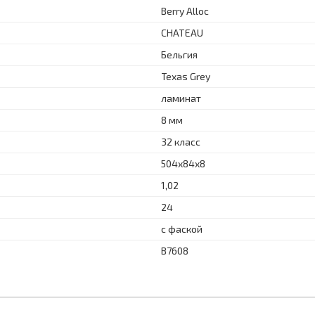
Berry Alloc
CHATEAU
Бельгия
Texas Grey
ламинат
8 мм
32 класс
504х84х8
1,02
24
с фаской
B7608