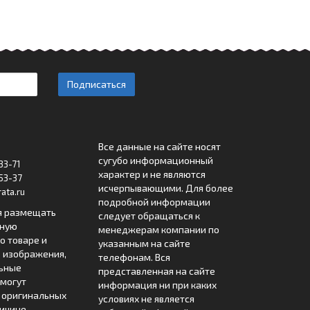
Подписаться
Все данные на сайте носят
сугубо информационный
33-71
характер и не являются
53-37
исчерпывающими. Для более
ata.ru
подробной информации
я размещать
следует обращаться к
лную
менеджерам компании по
 товаре и
указанным на сайте
 изображения,
телефонам. Вся
льные
представленная на сайте
могут
информация ни при каких
т оригинальных
условиях не является
ричине