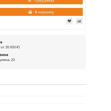
Предзаказ
В корзину
та
от 30 000 ₽)
зина
умяна, 20