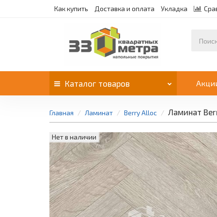
Как купить
Доставка и оплата
Укладка
Сра
Каталог
товаров
Акци
Ламинат Ber
Главная
Ламинат
Berry Alloc
Нет в наличии