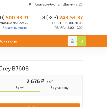
г. Екатеринбург ул. Шаумяна, 20
0)
500-33-71
8 (343)
243-53-37
сплатно по России
ПН.-ПТ.: 10.00-20.00
Заказать звонок
СБ.-ВС.: 11.00-17.00
Контакты
0
 Grey B7608
2 676 ₽
2
За м
2
За м
За упаковку