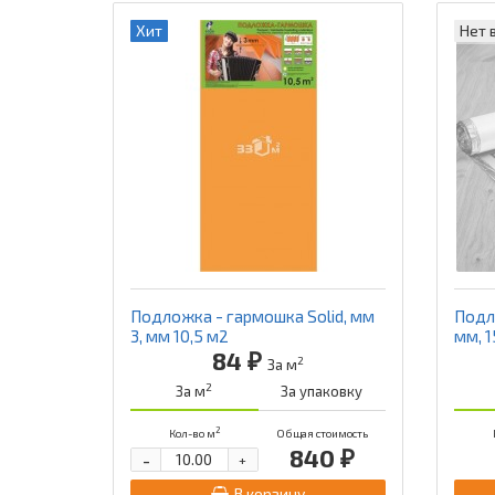
Хит
Нет 
Подложка - гармошка Solid, мм
Подл
3, мм 10,5 м2
мм, 1
84 ₽
2
За м
2
За м
За упаковку
2
Кол-во м
Общая стоимость
840 ₽
-
+
В корзину