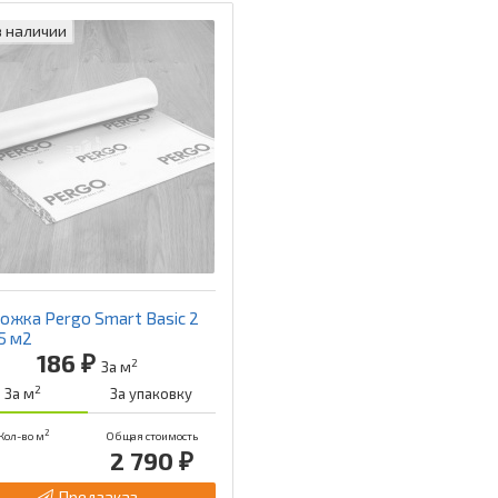
в наличии
ожка Pergo Smart Basic 2
5 м2
186 ₽
2
За м
2
За м
За упаковку
2
Кол-во м
Общая стоимость
2 790 ₽
Предзаказ