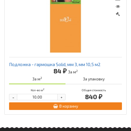
Подложка - гармошка Solid, мм 3, мм 10,5 м2
84 ₽
2
За м
2
За м
За упаковку
2
Кол-во м
Общая стоимость
840 ₽
-
+
В корзину