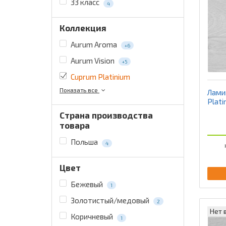
33 класс
4
Коллекция
Aurum Aroma
+6
Aurum Vision
+5
Cuprum Platinium
Показать все
Лами
Plati
Страна производства
товара
Польша
4
Цвет
Бежевый
1
Золотистый/медовый
2
Нет 
Коричневый
1