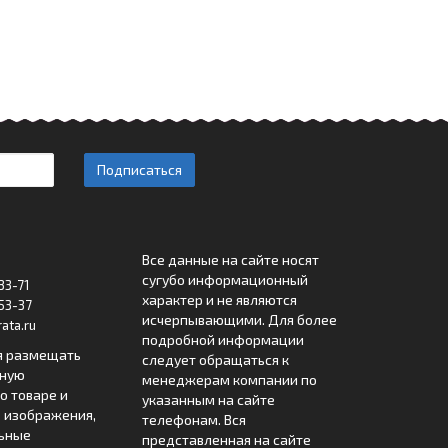
Подписаться
Все данные на сайте носят
сугубо информационный
33-71
характер и не являются
53-37
исчерпывающими. Для более
ata.ru
подробной информации
я размещать
следует обращаться к
лную
менеджерам компании по
 товаре и
указанным на сайте
 изображения,
телефонам. Вся
льные
представленная на сайте