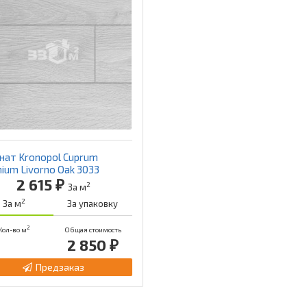
нат Kronopol Cuprum
nium Livorno Oak 3033
2 615 ₽
2
За м
2
За м
За упаковку
2
Кол-во м
Общая стоимость
2 850 ₽
Предзаказ