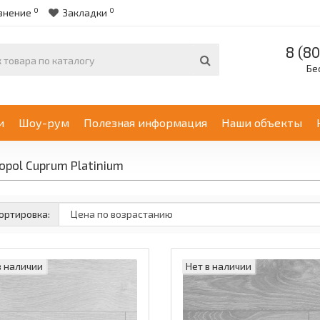
0
0
внение
Закладки
8 (80
Бе
и
Шоу-рум
Полезная информация
Наши объекты
opol Cuprum Platinium
ортировка:
в наличии
Нет в наличии