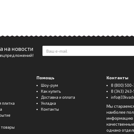
а на новости
спецпредложений!
Помощь
Контакты
Шоу-рум
8 (800) 500-
Как купить
8 (343) 243-
Доставка и оплата
info@33kvadr
я плитка
Укладка
Мы стараемс
ка
Контакты
наиболее по
рытие
информацию о
качественные
 товары
однако отде