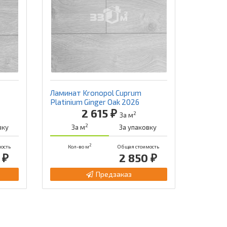
Ламинат Kronopol Cuprum
Platinium Ginger Oak 2026
2 615 ₽
2
За м
2
вку
За м
За упаковку
2
ость
Кол-во м
Общая стоимость
 ₽
2 850 ₽
Предзаказ