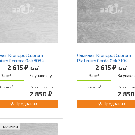
нат Kronopol Cuprum
Ламинат Kronopol Cuprum
nium Ferrara Oak 3034
Platinium Garda Oak 3104
2 615 ₽
2 615 ₽
2
2
За м
За м
2
2
За м
За упаковку
За м
За упако
2
2
Кол-во м
Общая стоимость
Кол-во м
Общая стоим
2 850 ₽
2 850
Предзаказ
Предзаказ
в наличии