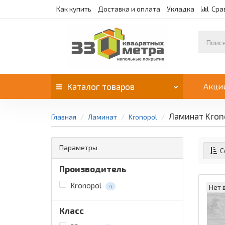
Как купить
Доставка и оплата
Укладка
Сра
Каталог
товаров
Акци
Ламинат Kron
Главная
Ламинат
Kronopol
Параметры
С
Производитель
Kronopol
Нет 
4
Класс