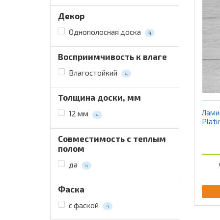
Декор
Однополосная доска
4
Восприимчивость к влаге
Влагостойкий
4
Толщина доски, мм
Лами
12 мм
4
Plati
Совместимость с теплым
полом
да
4
Фаска
с фаской
4