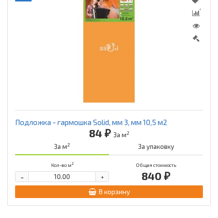
Подложка - гармошка Solid, мм 3, мм 10,5 м2
84 ₽
2
За м
2
За м
За упаковку
2
Кол-во м
Общая стоимость
840 ₽
-
+
В корзину